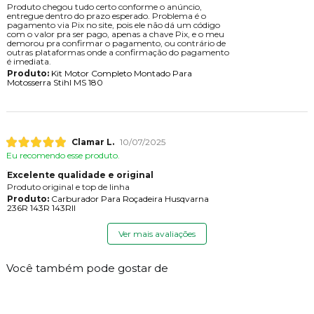
Produto chegou tudo certo conforme o anúncio,
entregue dentro do prazo esperado. Problema é o
pagamento via Pix no site, pois ele não dá um código
com o valor pra ser pago, apenas a chave Pix, e o meu
demorou pra confirmar o pagamento, ou contrário de
outras plataformas onde a confirmação do pagamento
é imediata.
Produto:
Kit Motor Completo Montado Para
Motosserra Stihl MS 180
Clamar L.
10/07/2025
Eu recomendo esse produto.
Excelente qualidade e original
Produto original e top de linha
Produto:
Carburador Para Roçadeira Husqvarna
236R 143R 143RII
Ver mais avaliações
Você também pode gostar de