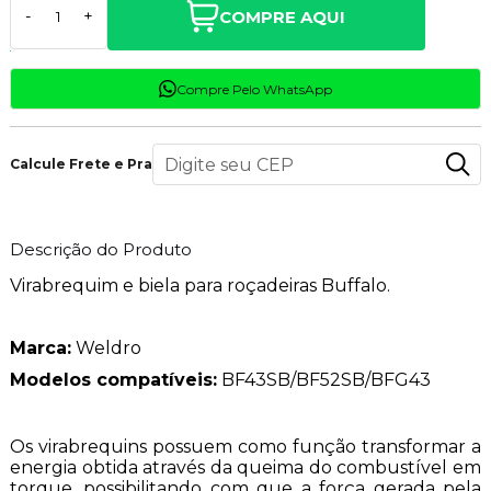
COMPRE AQUI
-
+
Compre Pelo WhatsApp
Calcule Frete e Prazo
Descrição do Produto
Virabrequim e biela para roçadeiras Buffalo.
Marca:
Weldro
Modelos compatíveis:
BF43SB/BF52SB/BFG43
Os virabrequins possuem como função transformar a
energia obtida através da queima do combustível em
torque, possibilitando com que a força gerada pela