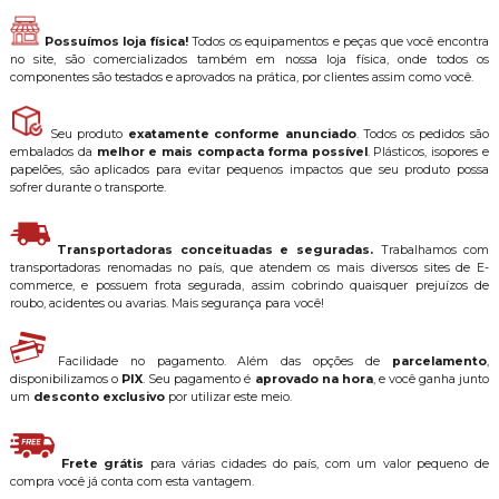
Possuímos loja física!
Todos os equipamentos e peças que você encontra
no site, são comercializados também em nossa loja física, onde todos os
componentes são testados e aprovados na prática, por clientes assim como você.
Seu produto
exatamente conforme anunciado
. Todos os pedidos são
embalados da
melhor e mais compacta forma possível
. Plásticos, isopores e
papelões, são aplicados para evitar pequenos impactos que seu produto possa
sofrer durante o transporte.
Transportadoras conceituadas e seguradas.
Trabalhamos com
transportadoras renomadas no país, que atendem os mais diversos sites de E-
commerce, e possuem frota segurada, assim cobrindo quaisquer prejuízos de
roubo, acidentes ou avarias. Mais segurança para você!
Facilidade no pagamento. Além das opções de
parcelamento
,
disponibilizamos o
PIX
. Seu pagamento é
aprovado na hora
, e você ganha junto
um
desconto exclusivo
por utilizar este meio.
Frete grátis
para várias cidades do país, com um valor pequeno de
compra você já conta com esta vantagem.