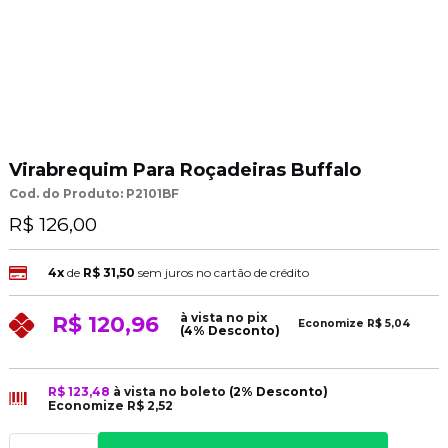
Virabrequim Para Roçadeiras Buffalo
Cod. do Produto: P2101BF
R$ 126,00
4x
de
R$ 31,50
sem juros no cartão de crédito
à vista no pix
R$ 120,96
Economize
R$ 5,04
(4% Desconto)
R$ 123,48
à vista no boleto
(2% Desconto)
Economize
R$ 2,52