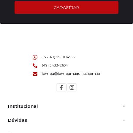
CADASTRAR
+55 (49) 991004922
(49) 3433-2654
kempa@kempamaquinas.com.br
Institucional
Dúvidas