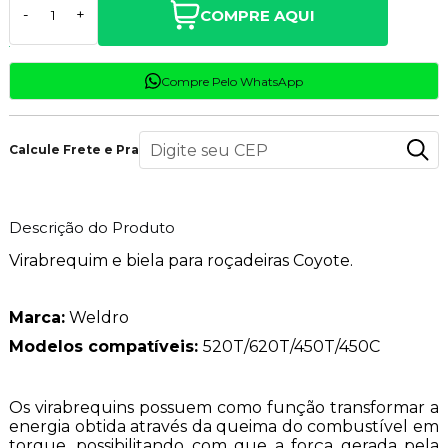
COMPRE AQUI
-
+
Compre Pelo WhatsApp
Calcule Frete e Prazo
Descrição do Produto
Virabrequim e biela para roçadeiras Coyote.
Marca:
Weldro
Modelos compatíveis:
520T/620T/450T/450C
Os virabrequins possuem como função transformar a
energia obtida através da queima do combustível em
torque, possibilitando com que a força gerada pela