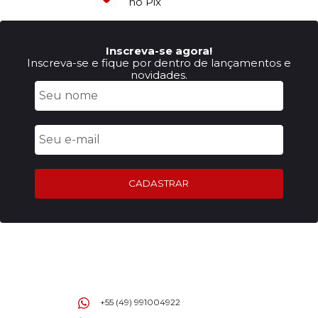
no Pix
Inscreva-se agora!
Inscreva-se e fique por dentro de lançamentos e
novidades.
CADASTRAR
+55 (49) 991004922