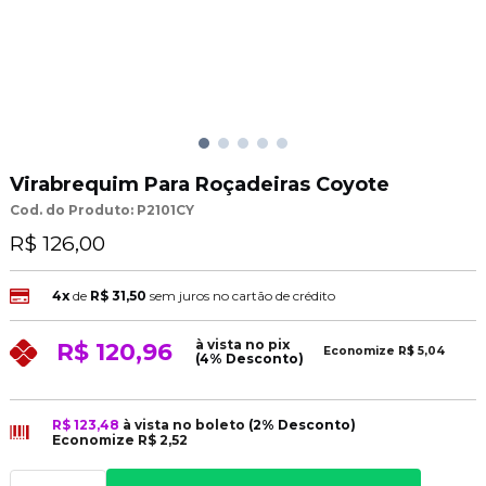
Virabrequim Para Roçadeiras Coyote
Cod. do Produto: P2101CY
R$ 126,00
4x
de
R$ 31,50
sem juros no cartão de crédito
à vista no pix
R$ 120,96
Economize
R$ 5,04
(4% Desconto)
R$ 123,48
à vista no boleto
(2% Desconto)
Economize
R$ 2,52