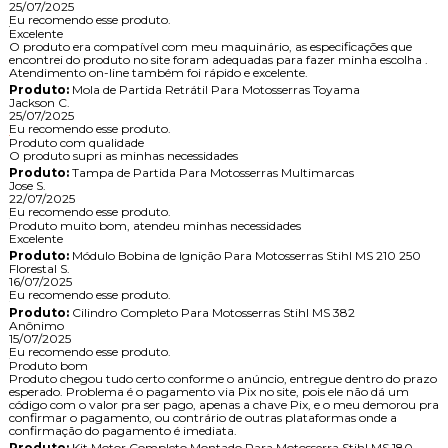
25/07/2025
Eu recomendo esse produto.
Excelente
O produto era compatível com meu maquinário, as especificações que
encontrei do produto no site foram adequadas para fazer minha escolha .
Atendimento on-line também foi rápido e excelente.
Produto:
Mola de Partida Retrátil Para Motosserras Toyama
Jackson C.
25/07/2025
Eu recomendo esse produto.
Produto com qualidade
O produto supri as minhas necessidades
Produto:
Tampa de Partida Para Motosserras Multimarcas
Jose S.
22/07/2025
Eu recomendo esse produto.
Produto muito bom, atendeu minhas necessidades
Excelente
Produto:
Módulo Bobina de Ignição Para Motosserras Stihl MS 210 250
Florestal S.
16/07/2025
Eu recomendo esse produto.
Produto:
Cilindro Completo Para Motosserras Stihl MS 382
Anônimo
15/07/2025
Eu recomendo esse produto.
Produto bom
Produto chegou tudo certo conforme o anúncio, entregue dentro do prazo
esperado. Problema é o pagamento via Pix no site, pois ele não dá um
código com o valor pra ser pago, apenas a chave Pix, e o meu demorou pra
confirmar o pagamento, ou contrário de outras plataformas onde a
confirmação do pagamento é imediata.
Produto:
Kit Motor Completo Montado Para Motosserra Stihl MS 180