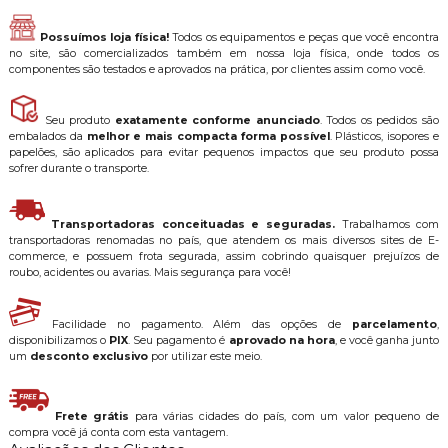
Possuímos loja física!
Todos os equipamentos e peças que você encontra
no site, são comercializados também em nossa loja física, onde todos os
componentes são testados e aprovados na prática, por clientes assim como você.
Seu produto
exatamente conforme anunciado
. Todos os pedidos são
embalados da
melhor e mais compacta forma possível
. Plásticos, isopores e
papelões, são aplicados para evitar pequenos impactos que seu produto possa
sofrer durante o transporte.
Transportadoras conceituadas e seguradas.
Trabalhamos com
transportadoras renomadas no país, que atendem os mais diversos sites de E-
commerce, e possuem frota segurada, assim cobrindo quaisquer prejuízos de
roubo, acidentes ou avarias. Mais segurança para você!
Facilidade no pagamento. Além das opções de
parcelamento
,
disponibilizamos o
PIX
. Seu pagamento é
aprovado na hora
, e você ganha junto
um
desconto exclusivo
por utilizar este meio.
Frete grátis
para várias cidades do país, com um valor pequeno de
compra você já conta com esta vantagem.