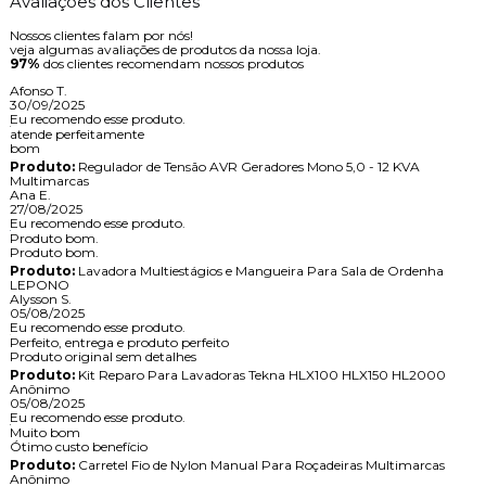
Avaliações dos Clientes
Nossos clientes falam por nós!
veja algumas avaliações de produtos da nossa loja.
97%
dos clientes recomendam nossos produtos
Afonso T.
30/09/2025
Eu recomendo esse produto.
atende perfeitamente
bom
Produto:
Regulador de Tensão AVR Geradores Mono 5,0 - 12 KVA
Multimarcas
Ana E.
27/08/2025
Eu recomendo esse produto.
Produto bom.
Produto bom.
Produto:
Lavadora Multiestágios e Mangueira Para Sala de Ordenha
LEPONO
Alysson S.
05/08/2025
Eu recomendo esse produto.
Perfeito, entrega e produto perfeito
Produto original sem detalhes
Produto:
Kit Reparo Para Lavadoras Tekna HLX100 HLX150 HL2000
Anônimo
05/08/2025
Eu recomendo esse produto.
Muito bom
Ótimo custo benefício
Produto:
Carretel Fio de Nylon Manual Para Roçadeiras Multimarcas
Anônimo