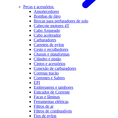
Peças e acessórios
Amortecedores
Bombas de óleo
Brocas para perfuradores de solo
Cabeçote motores 4T
Cabo Arqueado
Cabo acelerador
Carburadores
Carreteis de nylon
Cesto e recolhedores
Chassis e plataformas
Cilindro e pistão
Cintos e acessórios
Conexão de carburadores
Correias tração
Correntes e Sabres
EPI
Embreagens e tambores
Esticador de Corrente
Facas e lâminas
Ferramentas elétricas
Filtros de ar
Filtros de combustíveis
Fios de nylon