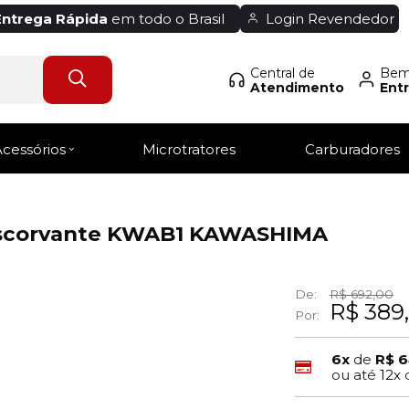
Entrega Rápida
em todo o Brasil
Login Revendedor
Central de
Bem-
Atendimento
Entr
Acessórios
Microtratores
Carburadores
escorvante KWAB1 KAWASHIMA
De:
R$ 692,00
R$ 389
Por:
6x
de
R$ 6
ou até
12x