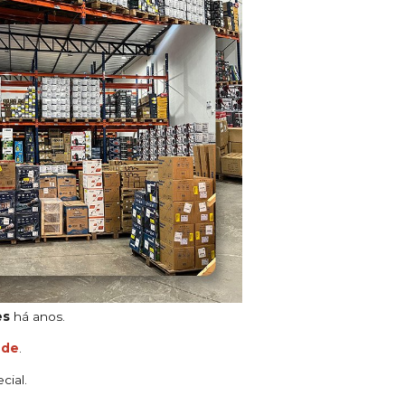
es
há anos.
ade
.
cial.