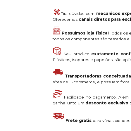
Tira dúvidas com
mecânicos expe
Oferecemos
canais diretos para es
Possuímos loja física!
Todos os e
todos os componentes são testados e a
Seu produto
exatamente conf
Plásticos, isopores e papelões, são ap
Transportadoras conceituada
sites de E-commerce, e possuem frota s
Facilidade no pagamento. Além
ganha junto um
desconto exclusivo
p
Frete grátis
para várias cidade