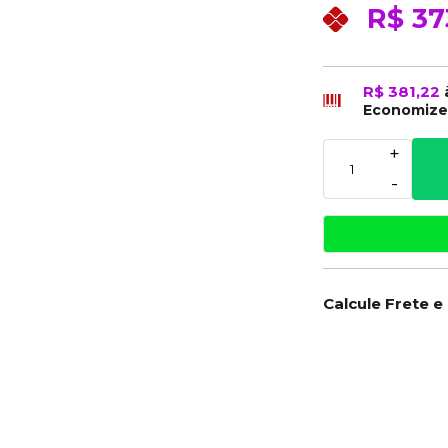
R$ 37
R$ 381,22
Economiz
+
-
Calcule Frete e