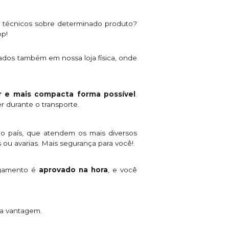
s técnicos sobre determinado produto?
pp!
ados também em nossa loja física, onde
 e mais compacta forma possível
.
r durante o transporte.
o país, que atendem os mais diversos
 ou avarias. Mais segurança para você!
agamento é
aprovado na hora
, e você
ta vantagem.