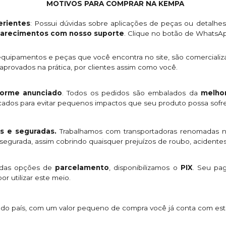
MOTIVOS PARA COMPRAR NA KEMPA
rientes
: Possui dúvidas sobre aplicações de peças ou detalhe
clarecimentos com nosso suporte
. Clique no botão de WhatsA
quipamentos e peças que você encontra no site, são comercializ
provados na prática, por clientes assim como você.
orme anunciado
. Todos os pedidos são embalados da
melhor
licados para evitar pequenos impactos que seu produto possa sofre
s e seguradas.
Trabalhamos com transportadoras renomadas n
egurada, assim cobrindo quaisquer prejuízos de roubo, acidentes
 das opções de
parcelamento
, disponibilizamos o
PIX
. Seu p
or utilizar este meio.
s do país, com um valor pequeno de compra você já conta com es