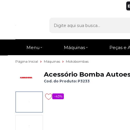
Menu
Máquinas
Peças e 
Página Inicial
Máquinas
Motobombas
Acessório Bomba Auto
Cod. do Produto: P3233
-43%