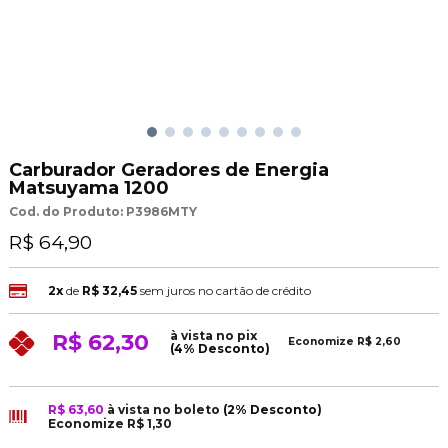
Carburador Geradores de Energia
Matsuyama 1200
Cod. do Produto: P3986MTY
R$ 64,90
2x
de
R$ 32,45
sem juros no cartão de crédito
à vista no pix
R$ 62,30
Economize
R$ 2,60
(4% Desconto)
R$ 63,60
à vista no boleto
(2% Desconto)
Economize
R$ 1,30