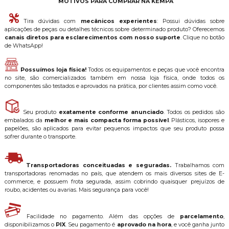
MOTIVOS PARA COMPRAR NA KEMPA
Tira dúvidas com
mecânicos experientes
: Possui dúvidas sobre
aplicações de peças ou detalhes técnicos sobre determinado produto? Oferecemos
canais diretos para esclarecimentos com nosso suporte
. Clique no botão
de WhatsApp!
Possuímos loja física!
Todos os equipamentos e peças que você encontra
no site, são comercializados também em nossa loja física, onde todos os
componentes são testados e aprovados na prática, por clientes assim como você.
Seu produto
exatamente conforme anunciado
. Todos os pedidos são
embalados da
melhor e mais compacta forma possível
. Plásticos, isopores e
papelões, são aplicados para evitar pequenos impactos que seu produto possa
sofrer durante o transporte.
Transportadoras conceituadas e seguradas.
Trabalhamos com
transportadoras renomadas no país, que atendem os mais diversos sites de E-
commerce, e possuem frota segurada, assim cobrindo quaisquer prejuízos de
roubo, acidentes ou avarias. Mais segurança para você!
Facilidade no pagamento. Além das opções de
parcelamento
,
disponibilizamos o
PIX
. Seu pagamento é
aprovado na hora
, e você ganha junto