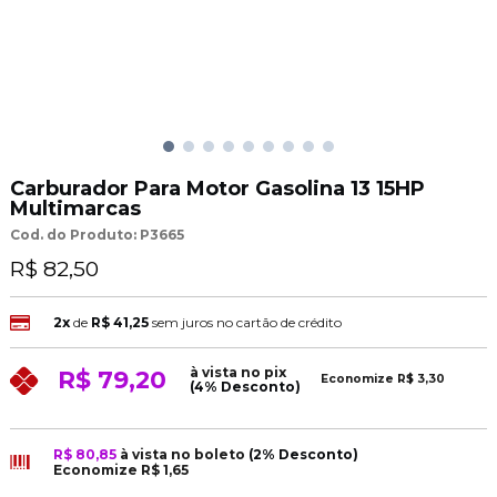
Carburador Para Motor Gasolina 13 15HP
Multimarcas
Cod. do Produto: P3665
R$ 82,50
2x
de
R$ 41,25
sem juros no cartão de crédito
à vista no pix
R$ 79,20
Economize
R$ 3,30
(4% Desconto)
R$ 80,85
à vista no boleto
(2% Desconto)
Economize
R$ 1,65