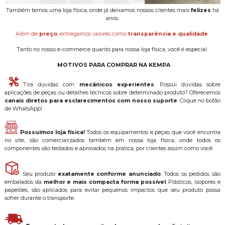
Também temos uma loja física, onde já deixamos nossos clientes mais
felizes
há
anos.
Além de
preço
, entregamos valores como
transparência e qualidade
.
Tanto no nosso e-commerce quanto para nossa loja física, você é especial.
MOTIVOS PARA COMPRAR NA KEMPA
Tira dúvidas com
mecânicos experientes
: Possui dúvidas sobre
aplicações de peças ou detalhes técnicos sobre determinado produto? Oferecemos
canais diretos para esclarecimentos com nosso suporte
. Clique no botão
de WhatsApp!
Possuímos loja física!
Todos os equipamentos e peças que você encontra
no site, são comercializados também em nossa loja física, onde todos os
componentes são testados e aprovados na prática, por clientes assim como você.
Seu produto
exatamente conforme anunciado
. Todos os pedidos são
embalados da
melhor e mais compacta forma possível
. Plásticos, isopores e
papelões, são aplicados para evitar pequenos impactos que seu produto possa
sofrer durante o transporte.