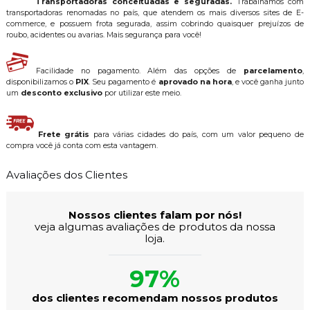
Transportadoras conceituadas e seguradas.
Trabalhamos com
transportadoras renomadas no país, que atendem os mais diversos sites de E-
commerce, e possuem frota segurada, assim cobrindo quaisquer prejuízos de
roubo, acidentes ou avarias. Mais segurança para você!
Facilidade no pagamento. Além das opções de
parcelamento
,
disponibilizamos o
PIX
. Seu pagamento é
aprovado na hora
, e você ganha junto
um
desconto exclusivo
por utilizar este meio.
Frete grátis
para várias cidades do país, com um valor pequeno de
compra você já conta com esta vantagem.
Avaliações dos Clientes
Nossos clientes falam por nós!
veja algumas avaliações de produtos da nossa
loja.
97%
dos clientes recomendam nossos produtos