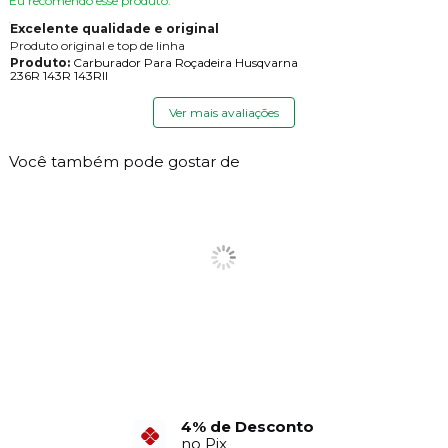
Eu recomendo esse produto.
Excelente qualidade e original
Produto original e top de linha
Produto:
Carburador Para Roçadeira Husqvarna
236R 143R 143RII
Ver mais avaliações
Você também pode gostar de
6X Sem Juros
4% de Desconto
no Cartão de Crédito
no Pix