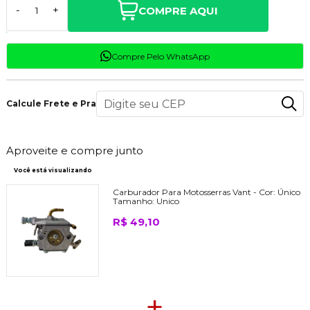
COMPRE AQUI
-
+
Compre Pelo WhatsApp
Calcule Frete e Prazo
Aproveite e compre junto
Você está visualizando
Carburador Para Motosserras Vant -
Cor:
Único
Tamanho:
Unico
R$ 49,10
+