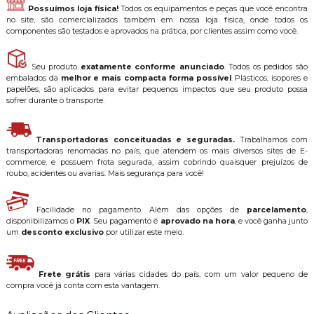
Possuímos loja física!
Todos os equipamentos e peças que você encontra
no site, são comercializados também em nossa loja física, onde todos os
componentes são testados e aprovados na prática, por clientes assim como você.
Seu produto
exatamente conforme anunciado
. Todos os pedidos são
embalados da
melhor e mais compacta forma possível
. Plásticos, isopores e
papelões, são aplicados para evitar pequenos impactos que seu produto possa
sofrer durante o transporte.
Transportadoras conceituadas e seguradas.
Trabalhamos com
transportadoras renomadas no país, que atendem os mais diversos sites de E-
commerce, e possuem frota segurada, assim cobrindo quaisquer prejuízos de
roubo, acidentes ou avarias. Mais segurança para você!
Facilidade no pagamento. Além das opções de
parcelamento
,
disponibilizamos o
PIX
. Seu pagamento é
aprovado na hora
, e você ganha junto
um
desconto exclusivo
por utilizar este meio.
Frete grátis
para várias cidades do país, com um valor pequeno de
compra você já conta com esta vantagem.