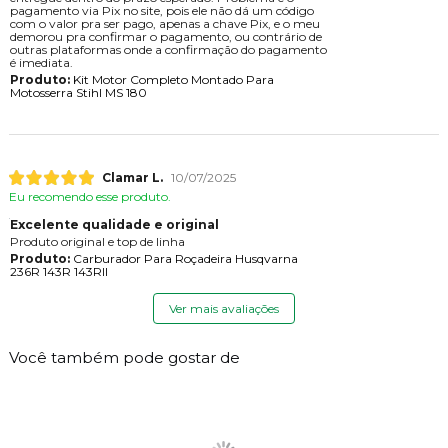
pagamento via Pix no site, pois ele não dá um código
com o valor pra ser pago, apenas a chave Pix, e o meu
demorou pra confirmar o pagamento, ou contrário de
outras plataformas onde a confirmação do pagamento
é imediata.
Produto:
Kit Motor Completo Montado Para
Motosserra Stihl MS 180
Clamar L.
10/07/2025
Eu recomendo esse produto.
Excelente qualidade e original
Produto original e top de linha
Produto:
Carburador Para Roçadeira Husqvarna
236R 143R 143RII
Ver mais avaliações
Você também pode gostar de