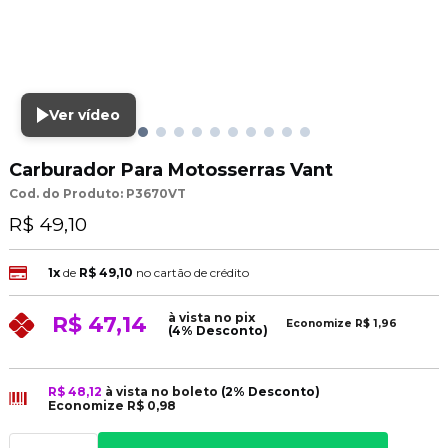
Ver vídeo
Carburador Para Motosserras Vant
Cod. do Produto: P3670VT
R$ 49,10
1x
de
R$ 49,10
no cartão de crédito
à vista no pix
R$ 47,14
Economize
R$ 1,96
(4% Desconto)
R$ 48,12
à vista no boleto
(2% Desconto)
Economize
R$ 0,98