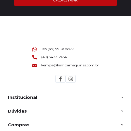
+55 (49) 991004922
(49) 3433-2654
kempa@kempamaquinas.com.br
Institucional
Dúvidas
Compras