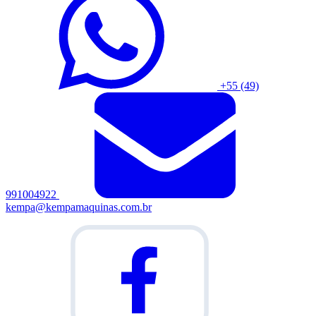
+55 (49)
991004922
kempa@kempamaquinas.com.br