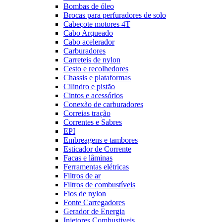
Bombas de óleo
Brocas para perfuradores de solo
Cabeçote motores 4T
Cabo Arqueado
Cabo acelerador
Carburadores
Carreteis de nylon
Cesto e recolhedores
Chassis e plataformas
Cilindro e pistão
Cintos e acessórios
Conexão de carburadores
Correias tração
Correntes e Sabres
EPI
Embreagens e tambores
Esticador de Corrente
Facas e lâminas
Ferramentas elétricas
Filtros de ar
Filtros de combustíveis
Fios de nylon
Fonte Carregadores
Gerador de Energia
Injetores Combustiveis