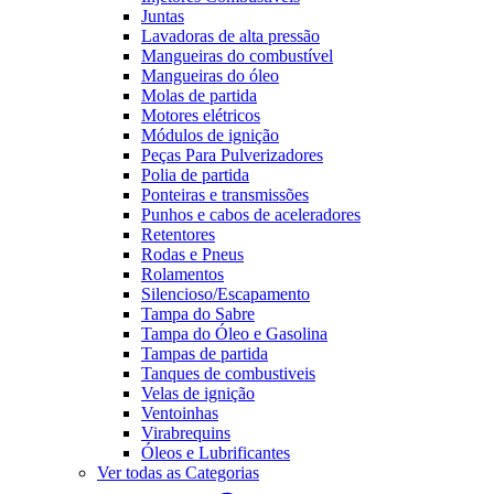
Juntas
Lavadoras de alta pressão
Mangueiras do combustível
Mangueiras do óleo
Molas de partida
Motores elétricos
Módulos de ignição
Peças Para Pulverizadores
Polia de partida
Ponteiras e transmissões
Punhos e cabos de aceleradores
Retentores
Rodas e Pneus
Rolamentos
Silencioso/Escapamento
Tampa do Sabre
Tampa do Óleo e Gasolina
Tampas de partida
Tanques de combustiveis
Velas de ignição
Ventoinhas
Virabrequins
Óleos e Lubrificantes
Ver todas as Categorias