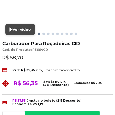
Ver vídeo
Carburador Para Roçadeiras CID
Cod. do Produto: P3664CD
R$ 58,70
2x
de
R$ 29,35
sem juros no cartão de crédito
à vista no pix
R$ 56,35
Economize
R$ 2,35
(4% Desconto)
R$ 57,53
à vista no boleto
(2% Desconto)
Economize
R$ 1,17