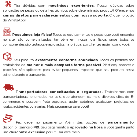
Tira dúvidas com
mecânicos experientes
: Possui dúvidas sobre
aplicações de peças ou detalhes técnicos sobre determinado produto? Oferecemos
canais diretos para esclarecimentos com nosso suporte
. Clique no botão
de WhatsApp!
Possuímos loja física!
Todos os equipamentos e peças que você encontra
no site, são comercializados também em nossa loja física, onde todos os
componentes são testados e aprovados na prática, por clientes assim como você.
Seu produto
exatamente conforme anunciado
. Todos os pedidos são
embalados da
melhor e mais compacta forma possível
. Plásticos, isopores e
papelões, são aplicados para evitar pequenos impactos que seu produto possa
sofrer durante o transporte.
Transportadoras conceituadas e seguradas.
Trabalhamos com
transportadoras renomadas no país, que atendem os mais diversos sites de E-
commerce, e possuem frota segurada, assim cobrindo quaisquer prejuízos de
roubo, acidentes ou avarias. Mais segurança para você!
Facilidade no pagamento. Além das opções de
parcelamento
,
disponibilizamos o
PIX
. Seu pagamento é
aprovado na hora
, e você ganha junto
um
desconto exclusivo
por utilizar este meio.