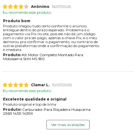
Anônimo
15/07/2025
Eu recomendo esse produto.
Produto bom
Produto chegou tudo certo conforme o anúncio,
entregue dentro do prazo esperado. Problema é o
pagamento via Pix no site, pois ele não dá um código
com o valor pra ser pago, apenas a chave Pix, e o meu
demorou pra confirmar o pagamento, ou contrário de
outras plataformas onde a confirmação do pagamento
é imediata.
Produto:
Kit Motor Completo Montado Para
Motosserra Stihl MS 180
Clamar L.
10/07/2025
Eu recomendo esse produto.
Excelente qualidade e original
Produto original e top de linha
Produto:
Carburador Para Roçadeira Husqvarna
236R 143R 143RII
Ver mais avaliações