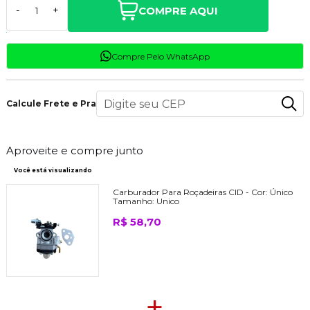
COMPRE AQUI
-
+
Compre Pelo WhatsApp
Calcule Frete e Prazo
Aproveite e compre junto
Você está visualizando
Carburador Para Roçadeiras CID -
Cor:
Único
Tamanho:
Unico
R$ 58,70
+