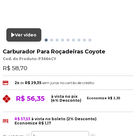
Ver vídeo
Carburador Para Roçadeiras Coyote
Cod. do Produto: P3664CY
R$ 58,70
2x
de
R$ 29,35
sem juros no cartão de crédito
à vista no pix
R$ 56,35
Economize
R$ 2,35
(4% Desconto)
R$ 57,53
à vista no boleto
(2% Desconto)
Economize
R$ 1,17