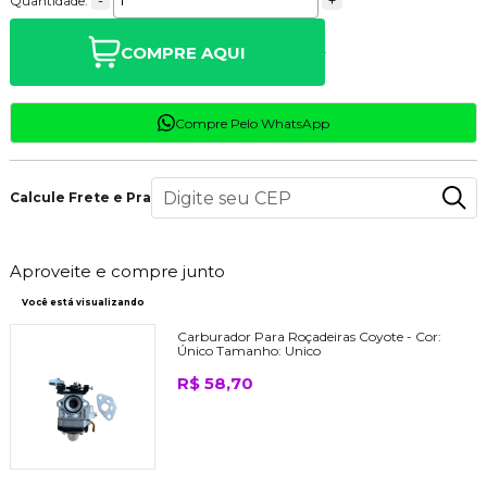
-
+
Quantidade:
COMPRE AQUI
Compre Pelo WhatsApp
Calcule Frete e Prazo
Aproveite e compre junto
Você está visualizando
Carburador Para Roçadeiras Coyote -
Cor:
Único
Tamanho:
Unico
R$ 58,70