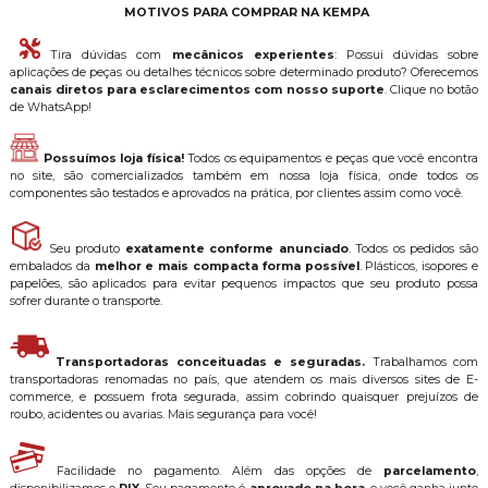
MOTIVOS PARA COMPRAR NA KEMPA
Tira dúvidas com
mecânicos experientes
: Possui dúvidas sobre
aplicações de peças ou detalhes técnicos sobre determinado produto? Oferecemos
canais diretos para esclarecimentos com nosso suporte
. Clique no botão
de WhatsApp!
Possuímos loja física!
Todos os equipamentos e peças que você encontra
no site, são comercializados também em nossa loja física, onde todos os
componentes são testados e aprovados na prática, por clientes assim como você.
Seu produto
exatamente conforme anunciado
. Todos os pedidos são
embalados da
melhor e mais compacta forma possível
. Plásticos, isopores e
papelões, são aplicados para evitar pequenos impactos que seu produto possa
sofrer durante o transporte.
Transportadoras conceituadas e seguradas.
Trabalhamos com
transportadoras renomadas no país, que atendem os mais diversos sites de E-
commerce, e possuem frota segurada, assim cobrindo quaisquer prejuízos de
roubo, acidentes ou avarias. Mais segurança para você!
Facilidade no pagamento. Além das opções de
parcelamento
,