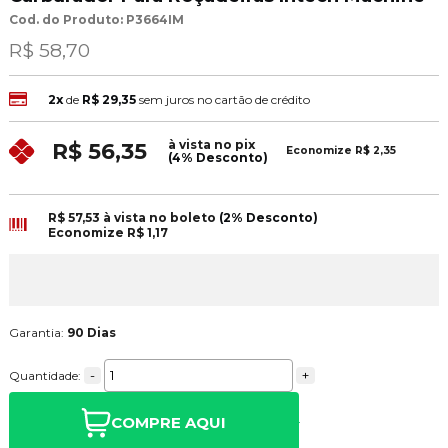
Cod. do Produto: P3664IM
R$ 58,70
2x
de
R$ 29,35
sem juros no cartão de crédito
à vista no pix
R$ 56,35
Economize
R$ 2,35
(4% Desconto)
R$ 57,53
à vista no boleto
(2% Desconto)
Economize
R$ 1,17
Garantia:
90 Dias
-
+
Quantidade:
COMPRE AQUI