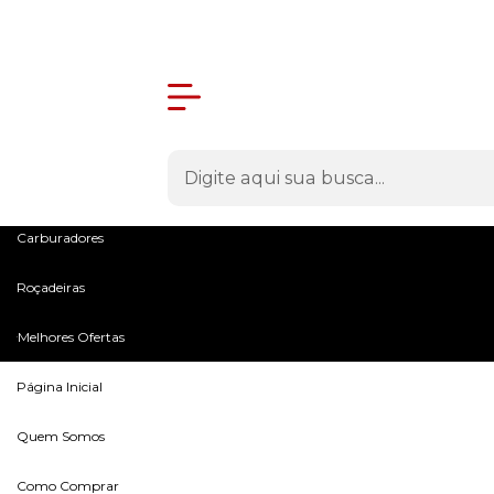
Olá Visitante!
Acesse sua conta e pedidos
Menu
Máquinas
Peças e Acessórios
Entrega Rápida
em todo o Brasil
Microtratores
Carburadores
Roçadeiras
Melhores Ofertas
Página Inicial
Quem Somos
Como Comprar