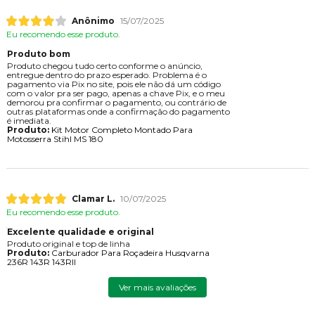
Anônimo
15/07/2025
Eu recomendo esse produto.
Produto bom
Produto chegou tudo certo conforme o anúncio,
entregue dentro do prazo esperado. Problema é o
pagamento via Pix no site, pois ele não dá um código
com o valor pra ser pago, apenas a chave Pix, e o meu
demorou pra confirmar o pagamento, ou contrário de
outras plataformas onde a confirmação do pagamento
é imediata.
Produto:
Kit Motor Completo Montado Para
Motosserra Stihl MS 180
Clamar L.
10/07/2025
Eu recomendo esse produto.
Excelente qualidade e original
Produto original e top de linha
Produto:
Carburador Para Roçadeira Husqvarna
236R 143R 143RII
Ver mais avaliações