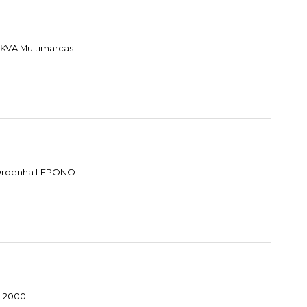
 KVA Multimarcas
e Ordenha LEPONO
HL2000