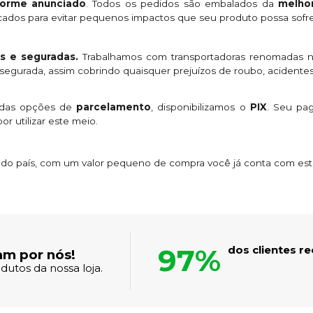
orme anunciado
. Todos os pedidos são embalados da
melhor
licados para evitar pequenos impactos que seu produto possa sofre
s e seguradas.
Trabalhamos com transportadoras renomadas n
egurada, assim cobrindo quaisquer prejuízos de roubo, acidentes
 das opções de
parcelamento
, disponibilizamos o
PIX
. Seu p
or utilizar este meio.
s do país, com um valor pequeno de compra você já conta com es
97%
dos clientes 
am por nós!
dutos da nossa loja.