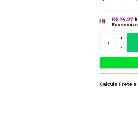
R$ 74,97
à
Economiz
+
-
Calcule Frete e