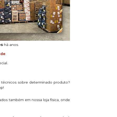
es
há anos.
ade
.
cial.
s técnicos sobre determinado produto?
pp!
ados também em nossa loja física, onde