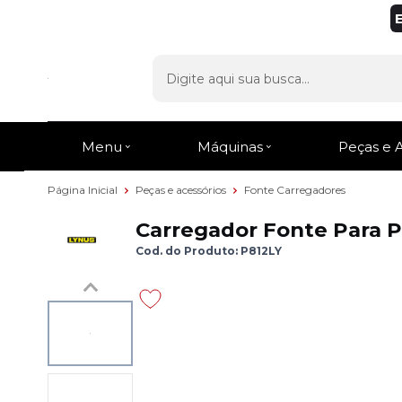
Menu
Máquinas
Peças e 
Página Inicial
Peças e acessórios
Fonte Carregadores
Carregador Fonte Para P
Cod. do Produto: P812LY