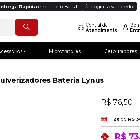
Entrega Rápida
em todo o Brasil
Login Revendedor
Central de
Bem-
Atendimento
Entr
Acessórios
Microtratores
Carburadores
ulverizadores Bateria Lynus
R$ 76,50
2x
de
R$ 3
R$ 73