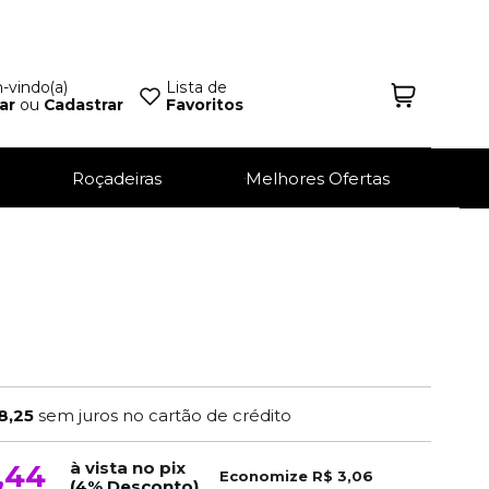
vindo(a)
Lista de
ar
ou
Cadastrar
Favoritos
Roçadeiras
Melhores Ofertas
8,25
sem juros no cartão de crédito
à vista no pix
,44
Economize
R$ 3,06
(4% Desconto)