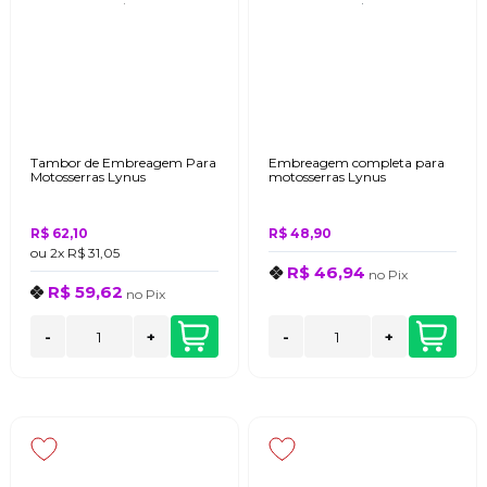
Tambor de Embreagem Para
Embreagem completa para
Motosserras Lynus
motosserras Lynus
R$ 62,10
R$ 48,90
ou
2x
R$ 31,05
R$ 46,94
no
Pix
R$ 59,62
no
Pix
-
+
-
+