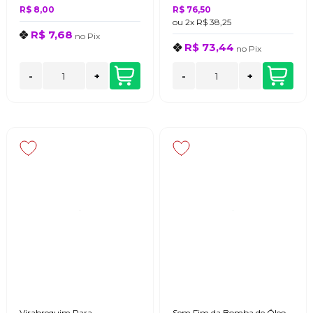
R$ 8,00
R$ 76,50
ou
2x
R$ 38,25
R$ 7,68
no
Pix
R$ 73,44
no
Pix
-
+
-
+
Virabrequim Para
Sem Fim da Bomba de Óleo