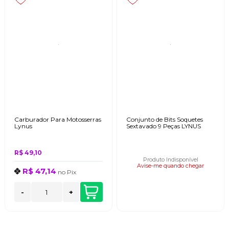
Carburador Para Motosserras
Conjunto de Bits Soquetes
Lynus
Sextavado 9 Peças LYNUS
R$ 49,10
Produto Indisponível
Avise-me quando chegar
R$ 47,14
no
Pix
-
+