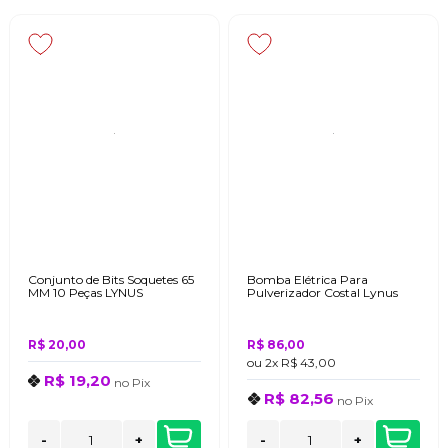
Conjunto de Bits Soquetes 65
Bomba Elétrica Para
MM 10 Peças LYNUS
Pulverizador Costal Lynus
R$ 20,00
R$ 86,00
ou
2x
R$ 43,00
R$ 19,20
no
Pix
R$ 82,56
no
Pix
-
+
-
+