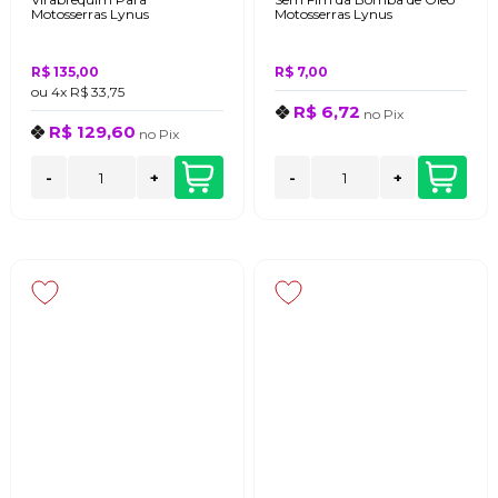
Motosserras Lynus
Motosserras Lynus
R$ 135,00
R$ 7,00
ou
4x
R$ 33,75
R$ 6,72
no
Pix
R$ 129,60
no
Pix
-
+
-
+