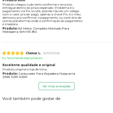
Produto bom
Produto chegou tudo certo conforme o anúncio,
entregue dentro do prazo esperado. Problema é o
pagamento via Pix no site, pois ele não dá um código
com o valor pra ser pago, apenas a chave Pix, e o meu
demorou pra confirmar o pagamento, ou contrário de
outras plataformas onde a confirmação do pagamento
é imediata.
Produto:
Kit Motor Completo Montado Para
Motosserra Stihl MS 180
Clamar L.
10/07/2025
Eu recomendo esse produto.
Excelente qualidade e original
Produto original e top de linha
Produto:
Carburador Para Roçadeira Husqvarna
236R 143R 143RII
Ver mais avaliações
Você também pode gostar de