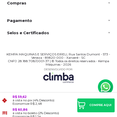
Compras
Pagamento
Selos e Certificados
KEMPA MAQUINAS E SERVIÇOS EIRELI, Rua Santos Dumont - 573 -
Veneza - 89820-000 - Xanxerê - SC
CNPJ: 28.188.708/0001-37 | © Todos os direitos reservados - Kempa
Máquinas - 2026
R$ 59,62
à vista no pix
(4% Desconto)
Economize
R$ 2,48
COMPRE AQUI
R$ 60,86
à vista no boleto
(2% Desconto)
Economize
R$ 1,24