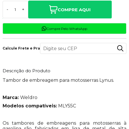
COMPRE AQUI
-
+
Compre Pelo WhatsApp
Calcule Frete e Prazo
Descrição do Produto
Tambor de embreagem para motosserras Lynus.
Marca:
Weldro
Modelos compatíveis:
MLY55C
Os tambores de embreagens para motosserras à
gasolina são fabricados em liga de metal de alta