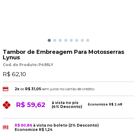
Tambor de Embreagem Para Motosserras
Lynus
Cod. do Produto: P495LY
R$ 62,10
2x
de
R$ 31,05
sem juros no cartão de crédito
à vista no pix
R$ 59,62
Economize
R$ 2,48
(4% Desconto)
R$ 60,86
à vista no boleto
(2% Desconto)
Economize
R$ 1,24