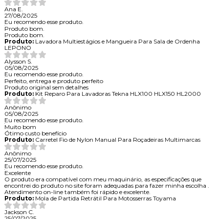
Ana E.
27/08/2025
Eu recomendo esse produto.
Produto bom.
Produto bom.
Produto:
Lavadora Multiestágios e Mangueira Para Sala de Ordenha
LEPONO
Alysson S.
05/08/2025
Eu recomendo esse produto.
Perfeito, entrega e produto perfeito
Produto original sem detalhes
Produto:
Kit Reparo Para Lavadoras Tekna HLX100 HLX150 HL2000
Anônimo
05/08/2025
Eu recomendo esse produto.
Muito bom
Ótimo custo benefício
Produto:
Carretel Fio de Nylon Manual Para Roçadeiras Multimarcas
Anônimo
25/07/2025
Eu recomendo esse produto.
Excelente
O produto era compatível com meu maquinário, as especificações que
encontrei do produto no site foram adequadas para fazer minha escolha .
Atendimento on-line também foi rápido e excelente.
Produto:
Mola de Partida Retrátil Para Motosserras Toyama
Jackson C.
25/07/2025