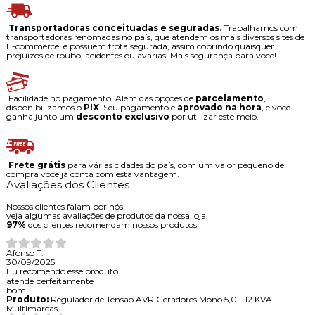
Transportadoras conceituadas e seguradas.
Trabalhamos com
transportadoras renomadas no país, que atendem os mais diversos sites de
E-commerce, e possuem frota segurada, assim cobrindo quaisquer
prejuízos de roubo, acidentes ou avarias. Mais segurança para você!
Facilidade no pagamento. Além das opções de
parcelamento
,
disponibilizamos o
PIX
. Seu pagamento é
aprovado na hora
, e você
ganha junto um
desconto exclusivo
por utilizar este meio.
Frete grátis
para várias cidades do país, com um valor pequeno de
compra você já conta com esta vantagem.
Avaliações dos Clientes
Nossos clientes falam por nós!
veja algumas avaliações de produtos da nossa loja.
97%
dos clientes recomendam nossos produtos
Afonso T.
30/09/2025
Eu recomendo esse produto.
atende perfeitamente
bom
Produto:
Regulador de Tensão AVR Geradores Mono 5,0 - 12 KVA
Multimarcas