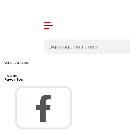
Olá Visitante!
Acesse sua conta e pedidos
Página Inicial
Quem Somos
Como Comprar
Fale Conosco
Venda Atacado
Lista de
Favoritos