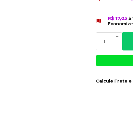
R$ 17,05
à
Economiz
+
-
Calcule Frete e