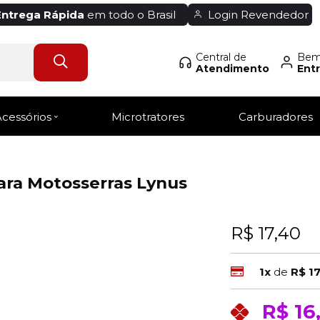
Entrega Rápida
em todo o Brasil
Login Revendedor
Central de
Bem-
Atendimento
Entr
Acessórios
Microtratores
Carburadores
ara Motosserras Lynus
R$ 17,40
1x
de
R$ 1
R$ 16