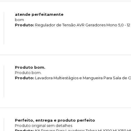
atende perfeitamente
bom
Produto:
Regulador de Tensão AVR Geradores Mono 5,0 - 12
Produto bom.
Produto bom.
Produto:
Lavadora Multiestágios e Mangueira Para Sala d
Perfeito, entrega e produto perfeito
Produto original sem detalhes
Produto:
Kit Reparo Para Lavadoras Tekna HLX100 HLX150 