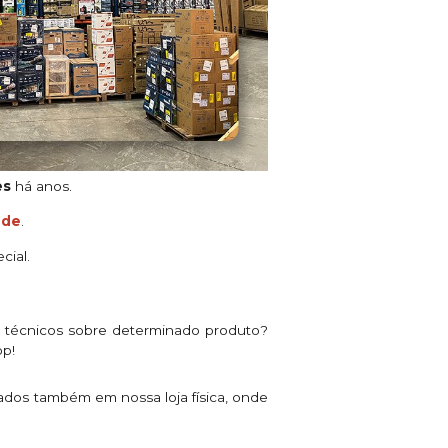
es
há anos.
ade
.
cial.
s técnicos sobre determinado produto?
pp!
ados também em nossa loja física, onde