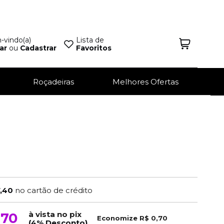
vindo(a)
Lista de
ar
ou
Cadastrar
Favoritos
Roçadeiras
Melhores Ofertas
7,40
no cartão de crédito
à vista no pix
,70
Economize
R$ 0,70
(4% Desconto)