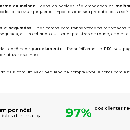
orme anunciado
. Todos os pedidos são embalados da
melhor
licados para evitar pequenos impactos que seu produto possa sofre
s e seguradas.
Trabalhamos com transportadoras renomadas n
egurada, assim cobrindo quaisquer prejuízos de roubo, acidentes
 das opções de
parcelamento
, disponibilizamos o
PIX
. Seu p
or utilizar este meio.
s do país, com um valor pequeno de compra você já conta com es
97%
dos clientes 
am por nós!
dutos da nossa loja.