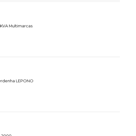
 KVA Multimarcas
e Ordenha LEPONO
HL2000