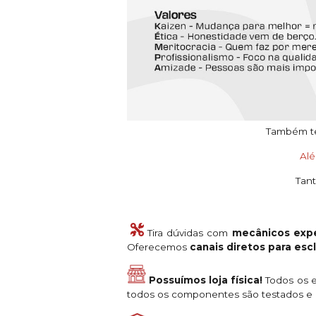
Também tem
Al
Tant
Tira dúvidas com
mecânicos expe
Oferecemos
canais diretos para es
Possuímos loja física!
Todos os e
todos os componentes são testados e a