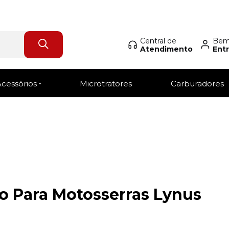
Central de
Bem-
Atendimento
Entr
Login Revendedor
Acessórios
Microtratores
Carburadores
o Para Motosserras Lynus