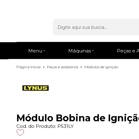
Entrega Rápida
em todo o Brasil
Menu
Máquinas
Peças e 
Página Inicial
Peças e acessórios
Módulos de ignição
Módulo Bobina de Igniçã
Cod. do Produto: P531LY