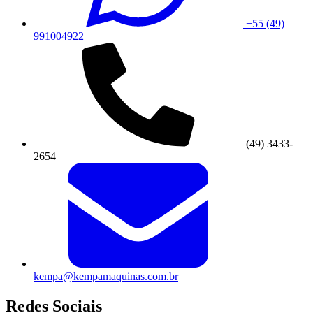
+55 (49)
991004922
(49) 3433-
2654
kempa@kempamaquinas.com.br
Redes Sociais