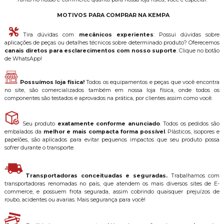
MOTIVOS PARA COMPRAR NA KEMPA
Tira dúvidas com
mecânicos experientes
: Possui dúvidas sobre
aplicações de peças ou detalhes técnicos sobre determinado produto? Oferecemos
canais diretos para esclarecimentos com nosso suporte
. Clique no botão
de WhatsApp!
Possuímos loja física!
Todos os equipamentos e peças que você encontra
no site, são comercializados também em nossa loja física, onde todos os
componentes são testados e aprovados na prática, por clientes assim como você.
Seu produto
exatamente conforme anunciado
. Todos os pedidos são
embalados da
melhor e mais compacta forma possível
. Plásticos, isopores e
papelões, são aplicados para evitar pequenos impactos que seu produto possa
sofrer durante o transporte.
Transportadoras conceituadas e seguradas.
Trabalhamos com
transportadoras renomadas no país, que atendem os mais diversos sites de E-
commerce, e possuem frota segurada, assim cobrindo quaisquer prejuízos de
roubo, acidentes ou avarias. Mais segurança para você!