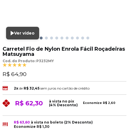
Ver vídeo
Carretel Fio de Nylon Enrola Fácil Roçadeiras
Matsuyama
Cod. do Produto: P3232MY
R$ 64,90
2x
de
R$ 32,45
sem juros no cartão de crédito
à vista no pix
R$ 62,30
Economize
R$ 2,60
(4% Desconto)
R$ 63,60
à vista no boleto
(2% Desconto)
Economize
R$ 1,30