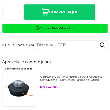
COMPRE AQUI
-
+
Compre Pelo WhatsApp
Calcule Frete e Prazo
Aproveite e compre junto
Você está visualizando
Carretel Fio de Nylon Enrola Fácil Roçadeiras
Matsuyama -
Cor:
Único
Tamanho:
Unico
R$ 64,90