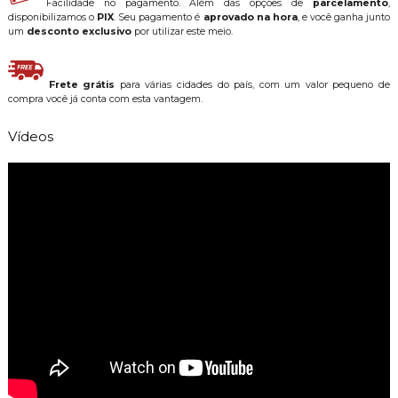
Facilidade no pagamento. Além das opções de
parcelamento
,
disponibilizamos o
PIX
. Seu pagamento é
aprovado na hora
, e você ganha junto
um
desconto exclusivo
por utilizar este meio.
Frete grátis
para várias cidades do país, com um valor pequeno de
compra você já conta com esta vantagem.
Vídeos