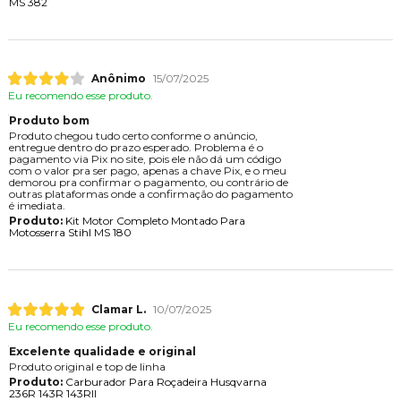
MS 382
Anônimo
15/07/2025
Eu recomendo esse produto.
Produto bom
Produto chegou tudo certo conforme o anúncio,
entregue dentro do prazo esperado. Problema é o
pagamento via Pix no site, pois ele não dá um código
com o valor pra ser pago, apenas a chave Pix, e o meu
demorou pra confirmar o pagamento, ou contrário de
outras plataformas onde a confirmação do pagamento
é imediata.
Produto:
Kit Motor Completo Montado Para
Motosserra Stihl MS 180
Clamar L.
10/07/2025
Eu recomendo esse produto.
Excelente qualidade e original
Produto original e top de linha
Produto:
Carburador Para Roçadeira Husqvarna
236R 143R 143RII