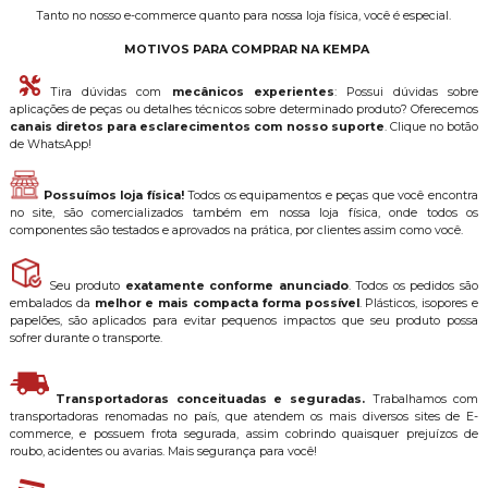
Tanto no nosso e-commerce quanto para nossa loja física, você é especial.
MOTIVOS PARA COMPRAR NA KEMPA
Tira dúvidas com
mecânicos experientes
: Possui dúvidas sobre
aplicações de peças ou detalhes técnicos sobre determinado produto? Oferecemos
canais diretos para esclarecimentos com nosso suporte
. Clique no botão
de WhatsApp!
Possuímos loja física!
Todos os equipamentos e peças que você encontra
no site, são comercializados também em nossa loja física, onde todos os
componentes são testados e aprovados na prática, por clientes assim como você.
Seu produto
exatamente conforme anunciado
. Todos os pedidos são
embalados da
melhor e mais compacta forma possível
. Plásticos, isopores e
papelões, são aplicados para evitar pequenos impactos que seu produto possa
sofrer durante o transporte.
Transportadoras conceituadas e seguradas.
Trabalhamos com
transportadoras renomadas no país, que atendem os mais diversos sites de E-
commerce, e possuem frota segurada, assim cobrindo quaisquer prejuízos de
roubo, acidentes ou avarias. Mais segurança para você!