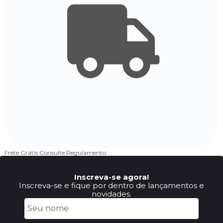
Frete Grátis
Consulte Regulamento
4
Inscreva-se agora!
Inscreva-se e fique por dentro de lançamentos e
novidades.