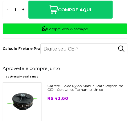
COMPRE AQUI
-
+
Compre Pelo WhatsApp
Calcule Frete e Prazo
Aproveite e compre junto
Você está visualizando
Carretel Fio de Nylon Manual Para Roçadeiras
CID -
Cor:
Único
Tamanho:
Unico
R$ 43,60