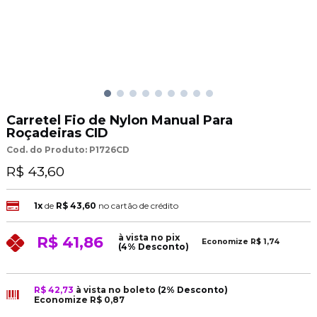
Carretel Fio de Nylon Manual Para
Roçadeiras CID
Cod. do Produto: P1726CD
R$ 43,60
1x
de
R$ 43,60
no cartão de crédito
à vista no pix
R$ 41,86
Economize
R$ 1,74
(4% Desconto)
R$ 42,73
à vista no boleto
(2% Desconto)
Economize
R$ 0,87