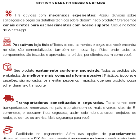
MOTIVOS PARA COMPRAR NA KEMPA
Tira dúvidas com
mecânicos experientes
: Possui dúvidas sobre
aplicações de peças ou detalhes técnicos sobre determinado produto? Oferecemos
canais diretos para esclarecimentos com nosso suporte
. Clique no botão
de WhatsApp!
Possuímos loja física!
Todos os equipamentos e peças que você encontra
no site, são comercializados também em nossa loja física, onde todos os
componentes são testados e aprovados na prática, por clientes assim como você.
Seu produto
exatamente conforme anunciado
. Todos os pedidos são
embalados da
melhor e mais compacta forma possível
. Plásticos, isopores e
papelões, são aplicados para evitar pequenos impactos que seu produto possa
sofrer durante o transporte.
Transportadoras conceituadas e seguradas.
Trabalhamos com
transportadoras renomadas no país, que atendem os mais diversos sites de E-
commerce, e possuem frota segurada, assim cobrindo quaisquer prejuízos de
roubo, acidentes ou avarias. Mais segurança para você!
Facilidade no pagamento. Além das opções de
parcelamento
,
disponibilizamos o
PIX
. Seu pagamento é
aprovado na hora
, e você ganha junto