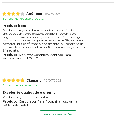
Anônimo
15/07/2025
Eu recomendo esse produto.
Produto bom
Produto chegou tudo certo conforme o anúncio,
entregue dentro do prazo esperado. Problema é o
pagamento via Pix no site, pois ele não dá um código
com o valor pra ser pago, apenas a chave Pix, e o meu
demorou pra confirmar o pagamento, ou contrário de
outras plataformas onde a confirmação do pagamento
é imediata.
Produto:
Kit Motor Completo Montado Para
Motosserra Stihl MS 180
Clamar L.
10/07/2025
Eu recomendo esse produto.
Excelente qualidade e original
Produto original e top de linha
Produto:
Carburador Para Roçadeira Husqvarna
236R 143R 143RII
Ver mais avaliações