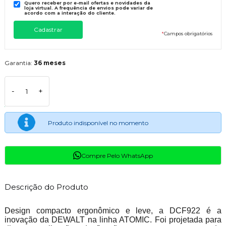
Quero receber por e-mail ofertas e novidades da
loja virtual. A frequência de envios pode variar de
acordo com a interação do cliente.
*
Campos obrigatórios
Garantia:
36 meses
-
+
Produto indisponível no momento
Compre Pelo WhatsApp
Descrição do Produto
Design compacto ergonômico e leve, a DCF922 é a
inovação da DEWALT na linha ATOMIC. Foi projetada para