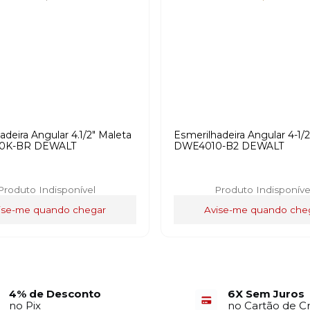
adeira Angular 4.1/2" Maleta
Esmerilhadeira Angular 4-1/2
0K-BR DEWALT
DWE4010-B2 DEWALT
Produto Indisponível
Produto Indisponíve
ise-me quando chegar
Avise-me quando che
4% de Desconto
6X Sem Juros
no Pix
no Cartão de C