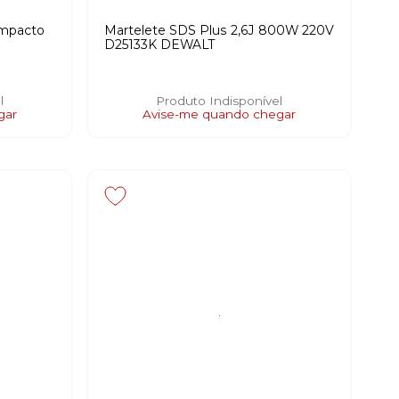
Impacto
Martelete SDS Plus 2,6J 800W 220V
D25133K DEWALT
l
Produto Indisponível
gar
Avise-me quando chegar