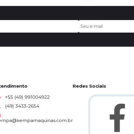
tendimento
Redes Sociais
+55 (49) 991004922
(49) 3433-2654
empa@kempamaquinas.com.br