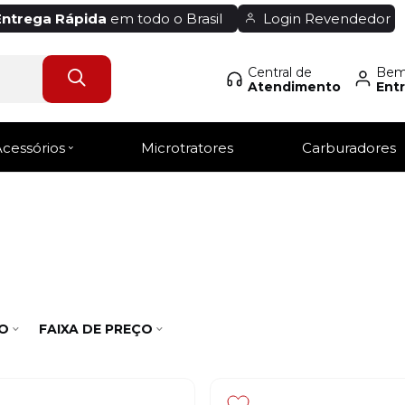
Entrega Rápida
em todo o Brasil
Login Revendedor
Central de
Bem-
Atendimento
Entr
Acessórios
Microtratores
Carburadores
O
FAIXA DE PREÇO