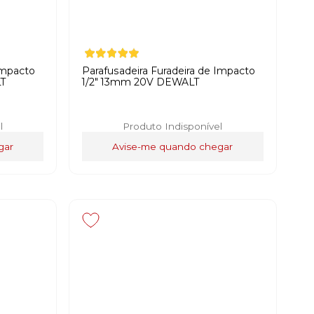
Impacto
Parafusadeira Furadeira de Impacto
T
1/2" 13mm 20V DEWALT
l
Produto Indisponível
gar
Avise-me quando chegar