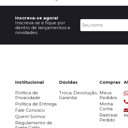
Inscreva-se agora!
Inscreva-se e fique por
dentro de lançamentos e
novidades.
Institucional
Dúvidas
Compras
A
Política de
Troca, Devolução,
Meus
Privacidade
Garantia
Pedidos
Política de Entrega
Minha
Conta
Fale Conosco
Rastrear
k
Quem Somos
Pedido
Regulamento de
Frete Grátis