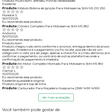
Produto muito bom, atendeu minhas necessidades
Excelente
Produto:
Módulo Bobina de Ignição Para Motosserras Stihl MS 210 250
Florestal S.
16/07/2025
Eu recomendo esse produto.
Produto:
Cilindro Completo Para Motosserras Stihl MS 382
Anônimo
15/07/2025
Eu recomendo esse produto.
Produto bom
Produto chegou tudo certo conforme o anúncio, entregue dentro do prazo
esperado. Problema é o pagamento via Pix no site, pois ele não dá um
código com o valor pra ser pago, apenas a chave Pix, e o meu demorou pra
confirmar o pagamento, ou contrário de outras plataformas onde a
confirmação do pagamento é imediata.
Produto:
Kit Motor Completo Montado Para Motosserra Stihl MS 180
Clamar L.
10/07/2025
Eu recomendo esse produto.
Excelente qualidade e original
Produto original e top de linha
Produto:
Carburador Para Roçadeira Husqvarna 236R 143R 143RII
Ver mais avaliações
Você também pode gostar de