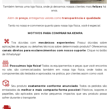
Também temos uma loja física, onde já deixamos nossos clientes mais
felizes
há
anos.
Além de
preço
, entregamos valores como
transparência e qualidade
.
Tanto no nosso e-commerce quanto para nossa loja física, você é especial.
MOTIVOS PARA COMPRAR NA KEMPA
Tira dúvidas com
mecânicos experientes
: Possui dúvidas sobre
aplicações de peças ou detalhes técnicos sobre determinado produto? Oferecemos
canais diretos para esclarecimentos com nosso suporte
. Clique no botão
de WhatsApp!
Possuímos loja física!
Todos os equipamentos e peças que você encontra
no site, são comercializados também em nossa loja física, onde todos os
componentes são testados e aprovados na prática, por clientes assim como você.
Seu produto
exatamente conforme anunciado
. Todos os pedidos são
embalados da
melhor e mais compacta forma possível
. Plásticos, isopores e
papelões, são aplicados para evitar pequenos impactos que seu produto possa
sofrer durante o transporte.