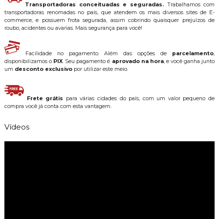
Transportadoras conceituadas e seguradas.
Trabalhamos com
transportadoras renomadas no país, que atendem os mais diversos sites de E-
commerce, e possuem frota segurada, assim cobrindo quaisquer prejuízos de
roubo, acidentes ou avarias. Mais segurança para você!
Facilidade no pagamento. Além das opções de
parcelamento
,
disponibilizamos o
PIX
. Seu pagamento é
aprovado na hora
, e você ganha junto
um
desconto exclusivo
por utilizar este meio.
Frete grátis
para várias cidades do país, com um valor pequeno de
compra você já conta com esta vantagem.
Vídeos