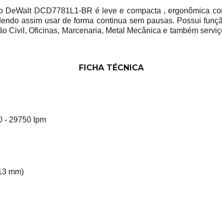
cto DeWalt DCD7781L1-BR é leve e compacta , ergonômica c
ndo assim usar de forma continua sem pausas. Possui função 
ão Civil, Oficinas, Marcenaria, Metal Mecânica e também ser
FICHA TÉCNICA
0 - 29750 Ipm
(13 mm)