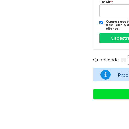
Email
*
:
Quero recebe
frequência d
cliente.
Quantidade:
-
Prod