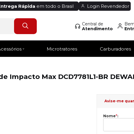
Entrega Rápida
em todo o Brasil
Login Revendedor
Central de
Bem-
Atendimento
Entr
Acessórios
Microtratores
Carburadores
a de Impacto Max DCD7781L1-BR DEWA
Avise-me qua
Nome
*
: