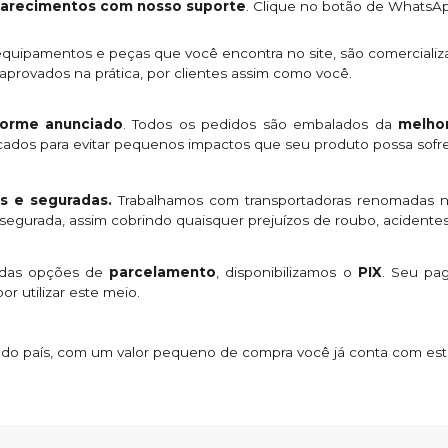
clarecimentos com nosso suporte
. Clique no botão de WhatsA
quipamentos e peças que você encontra no site, são comercializ
provados na prática, por clientes assim como você.
orme anunciado
. Todos os pedidos são embalados da
melhor
licados para evitar pequenos impactos que seu produto possa sofre
s e seguradas.
Trabalhamos com transportadoras renomadas n
egurada, assim cobrindo quaisquer prejuízos de roubo, acidentes
 das opções de
parcelamento
, disponibilizamos o
PIX
. Seu p
or utilizar este meio.
s do país, com um valor pequeno de compra você já conta com es