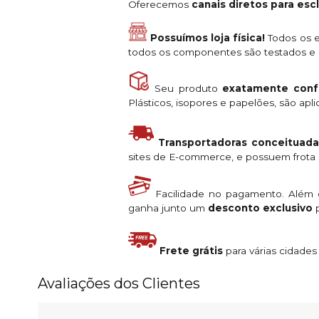
Oferecemos
canais diretos para es
Possuímos loja física!
Todos os e
todos os componentes são testados e a
Seu produto
exatamente conf
Plásticos, isopores e papelões, são ap
Transportadoras conceituada
sites de E-commerce, e possuem frota s
Facilidade no pagamento. Além
ganha junto um
desconto exclusivo
p
Frete grátis
para várias cidade
Avaliações dos Clientes