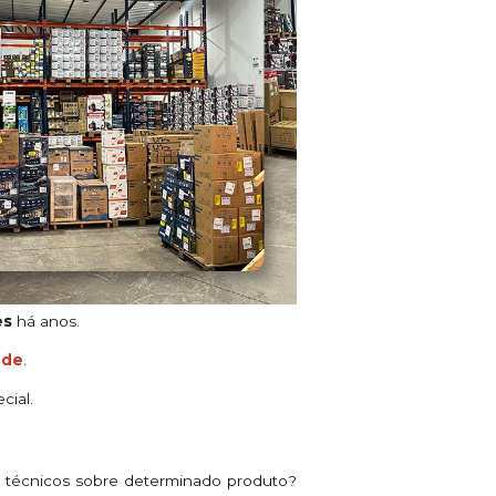
es
há anos.
ade
.
cial.
s técnicos sobre determinado produto?