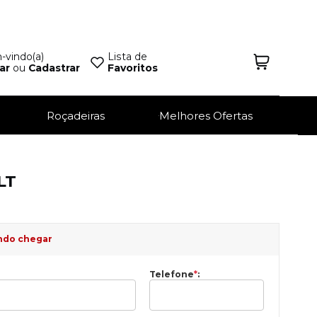
vindo(a)
Lista de
ar
ou
Cadastrar
Favoritos
Roçadeiras
Melhores Ofertas
LT
ndo chegar
Telefone
*
: