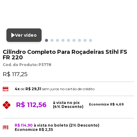
Ver vídeo
Cilindro Completo Para Roçadeiras Stihl FS
FR 220
Cod. do Produto: P3778
R$ 117,25
4x
de
R$ 29,31
sem juros no cartão de crédito
à vista no pix
R$ 112,56
Economize
R$ 4,69
(4% Desconto)
R$ 114,90
à vista no boleto
(2% Desconto)
Economize
R$ 2,35