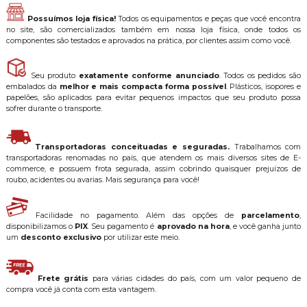
Possuímos loja física!
Todos os equipamentos e peças que você encontra
no site, são comercializados também em nossa loja física, onde todos os
componentes são testados e aprovados na prática, por clientes assim como você.
Seu produto
exatamente conforme anunciado
. Todos os pedidos são
embalados da
melhor e mais compacta forma possível
. Plásticos, isopores e
papelões, são aplicados para evitar pequenos impactos que seu produto possa
sofrer durante o transporte.
Transportadoras conceituadas e seguradas.
Trabalhamos com
transportadoras renomadas no país, que atendem os mais diversos sites de E-
commerce, e possuem frota segurada, assim cobrindo quaisquer prejuízos de
roubo, acidentes ou avarias. Mais segurança para você!
Facilidade no pagamento. Além das opções de
parcelamento
,
disponibilizamos o
PIX
. Seu pagamento é
aprovado na hora
, e você ganha junto
um
desconto exclusivo
por utilizar este meio.
Frete grátis
para várias cidades do país, com um valor pequeno de
compra você já conta com esta vantagem.