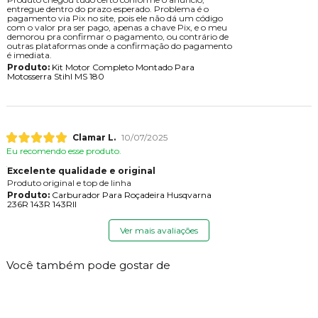
entregue dentro do prazo esperado. Problema é o
pagamento via Pix no site, pois ele não dá um código
com o valor pra ser pago, apenas a chave Pix, e o meu
demorou pra confirmar o pagamento, ou contrário de
outras plataformas onde a confirmação do pagamento
é imediata.
Produto:
Kit Motor Completo Montado Para
Motosserra Stihl MS 180
Clamar L.
10/07/2025
Eu recomendo esse produto.
Excelente qualidade e original
Produto original e top de linha
Produto:
Carburador Para Roçadeira Husqvarna
236R 143R 143RII
Ver mais avaliações
Você também pode gostar de