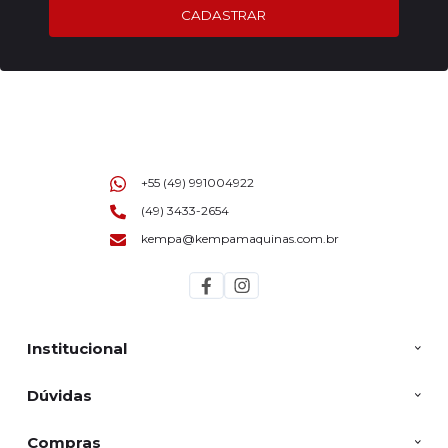
CADASTRAR
+55 (49) 991004922
(49) 3433-2654
kempa@kempamaquinas.com.br
Institucional
Dúvidas
Compras