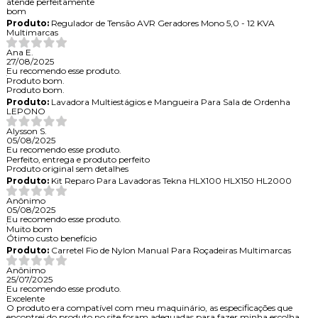
atende perfeitamente
bom
Produto:
Regulador de Tensão AVR Geradores Mono 5,0 - 12 KVA
Multimarcas
Ana E.
27/08/2025
Eu recomendo esse produto.
Produto bom.
Produto bom.
Produto:
Lavadora Multiestágios e Mangueira Para Sala de Ordenha
LEPONO
Alysson S.
05/08/2025
Eu recomendo esse produto.
Perfeito, entrega e produto perfeito
Produto original sem detalhes
Produto:
Kit Reparo Para Lavadoras Tekna HLX100 HLX150 HL2000
Anônimo
05/08/2025
Eu recomendo esse produto.
Muito bom
Ótimo custo benefício
Produto:
Carretel Fio de Nylon Manual Para Roçadeiras Multimarcas
Anônimo
25/07/2025
Eu recomendo esse produto.
Excelente
O produto era compatível com meu maquinário, as especificações que
encontrei do produto no site foram adequadas para fazer minha escolha .