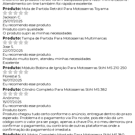
Atendimento on-line também foi rápido e excelente.
Produto:
Mola de Partida Retrátil Para Motosserras Toyama
Jackson C.
25/07/2025
Eu recomendo esse produto.
Produto com qualidade
O produto supri as minhas necessidades
Produto:
Tampa de Partida Para Motosserras Multimarcas
Jose S.
22/07/2025
Eu recomendo esse produto.
Produto muito bom, atendeu minhas necessidades
Excelente
Produto:
Módulo Bobina de Ignição Para Motosserras Stihl MS 210 250
Florestal S.
16/07/2025
Eu recomendo esse produto.
Produto:
Cilindro Completo Para Motosserras Stihl MS 382
Anônimo
15/07/2025
Eu recomendo esse produto.
Produto bom
Produto chegou tudo certo conforme o anúncio, entregue dentro do prazo
esperado. Problema é o pagamento via Pix no site, pois ele não dá um
código com o valor pra ser pago, apenas a chave Pix, e o meu demorou pra
confirmar o pagamento, ou contrário de outras plataformas onde a
confirmação do pagamento é imediata.
Produto:
Kit Motor Completo Montado Para Motosserra Stihl MS 180