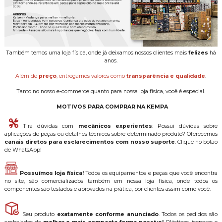
Também temos uma loja física, onde já deixamos nossos clientes mais
felizes
há
anos.
Além de
preço
, entregamos valores como
transparência e qualidade
.
Tanto no nosso e-commerce quanto para nossa loja física, você é especial.
MOTIVOS PARA COMPRAR NA KEMPA
Tira dúvidas com
mecânicos experientes
: Possui dúvidas sobre
aplicações de peças ou detalhes técnicos sobre determinado produto? Oferecemos
canais diretos para esclarecimentos com nosso suporte
. Clique no botão
de WhatsApp!
Possuímos loja física!
Todos os equipamentos e peças que você encontra
no site, são comercializados também em nossa loja física, onde todos os
componentes são testados e aprovados na prática, por clientes assim como você.
Seu produto
exatamente conforme anunciado
. Todos os pedidos são