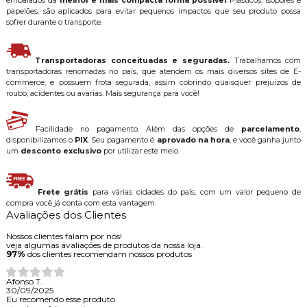
embalados da
melhor e mais compacta forma possível
. Plásticos, isopores e
papelões, são aplicados para evitar pequenos impactos que seu produto possa
sofrer durante o transporte.
Transportadoras conceituadas e seguradas.
Trabalhamos com
transportadoras renomadas no país, que atendem os mais diversos sites de E-
commerce, e possuem frota segurada, assim cobrindo quaisquer prejuízos de
roubo, acidentes ou avarias. Mais segurança para você!
Facilidade no pagamento. Além das opções de
parcelamento
,
disponibilizamos o
PIX
. Seu pagamento é
aprovado na hora
, e você ganha junto
um
desconto exclusivo
por utilizar este meio.
Frete grátis
para várias cidades do país, com um valor pequeno de
compra você já conta com esta vantagem.
Avaliações dos Clientes
Nossos clientes falam por nós!
veja algumas avaliações de produtos da nossa loja.
97%
dos clientes recomendam nossos produtos
Afonso T.
30/09/2025
Eu recomendo esse produto.