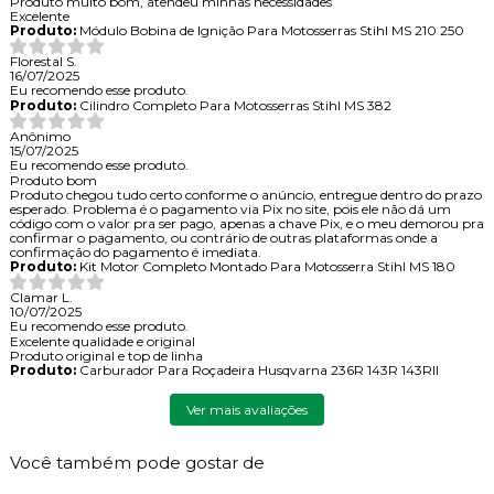
Produto muito bom, atendeu minhas necessidades
Excelente
Produto:
Módulo Bobina de Ignição Para Motosserras Stihl MS 210 250
Florestal S.
16/07/2025
Eu recomendo esse produto.
Produto:
Cilindro Completo Para Motosserras Stihl MS 382
Anônimo
15/07/2025
Eu recomendo esse produto.
Produto bom
Produto chegou tudo certo conforme o anúncio, entregue dentro do prazo
esperado. Problema é o pagamento via Pix no site, pois ele não dá um
código com o valor pra ser pago, apenas a chave Pix, e o meu demorou pra
confirmar o pagamento, ou contrário de outras plataformas onde a
confirmação do pagamento é imediata.
Produto:
Kit Motor Completo Montado Para Motosserra Stihl MS 180
Clamar L.
10/07/2025
Eu recomendo esse produto.
Excelente qualidade e original
Produto original e top de linha
Produto:
Carburador Para Roçadeira Husqvarna 236R 143R 143RII
Ver mais avaliações
Você também pode gostar de