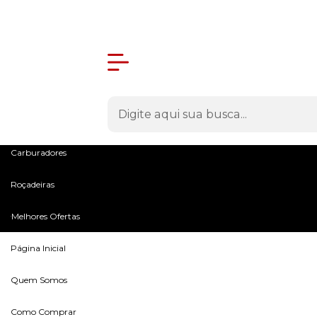
Olá Visitante!
Acesse sua conta e pedidos
Menu
Máquinas
Peças e Acessórios
Microtratores
Carburadores
Roçadeiras
Melhores Ofertas
Página Inicial
Quem Somos
Como Comprar