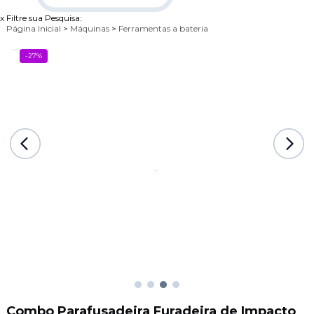
x
Filtre sua Pesquisa:
Página Inicial
>
Máquinas
>
Ferramentas a bateria
-27%
Combo Parafusadeira Furadeira de Impacto