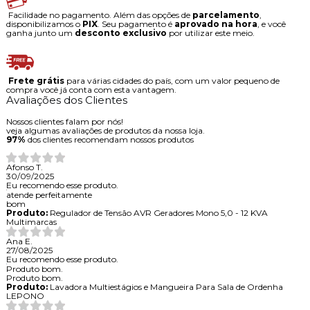
Facilidade no pagamento. Além das opções de
parcelamento
,
disponibilizamos o
PIX
. Seu pagamento é
aprovado na hora
, e você
ganha junto um
desconto exclusivo
por utilizar este meio.
Frete grátis
para várias cidades do país, com um valor pequeno de
compra você já conta com esta vantagem.
Avaliações dos Clientes
Nossos clientes falam por nós!
veja algumas avaliações de produtos da nossa loja.
97%
dos clientes recomendam nossos produtos
Afonso T.
30/09/2025
Eu recomendo esse produto.
atende perfeitamente
bom
Produto:
Regulador de Tensão AVR Geradores Mono 5,0 - 12 KVA
Multimarcas
Ana E.
27/08/2025
Eu recomendo esse produto.
Produto bom.
Produto bom.
Produto:
Lavadora Multiestágios e Mangueira Para Sala de Ordenha
LEPONO