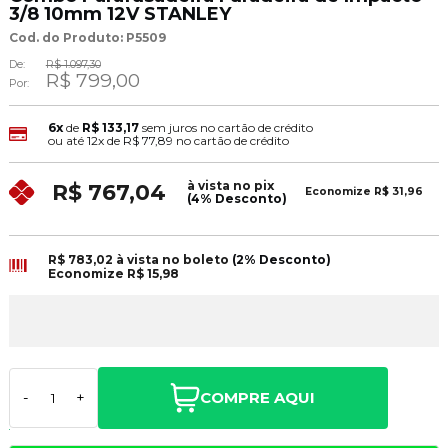
3/8 10mm 12V STANLEY
Cod. do Produto: P5509
De:
R$ 1.097,30
R$ 799,00
Por:
6x
de
R$ 133,17
sem juros no cartão de crédito
ou até
12x
de
R$ 77,89
no cartão de crédito
à vista no pix
R$ 767,04
Economize
R$ 31,96
(4% Desconto)
R$ 783,02
à vista no boleto
(2% Desconto)
Economize
R$ 15,98
COMPRE AQUI
-
+