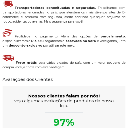
Transportadoras conceituadas e seguradas.
Trabalhamos com
transportadoras renomadas no país, que atendem os mais diversos sites de E-
commerce, e possuem frota segurada, assim cobrindo quaisquer prejuízos de
roubo, acidentes ou avarias. Mais segurança para você!
Facilidade no pagamento. Além das opções de
parcelamento
,
disponibilizamos o
PIX
. Seu pagamento é
aprovado na hora
, e você ganha junto
um
desconto exclusivo
por utilizar este meio.
Frete grátis
para várias cidades do país, com um valor pequeno de
compra você já conta com esta vantagem.
Avaliações dos Clientes
Nossos clientes falam por nós!
veja algumas avaliações de produtos da nossa
loja.
97%