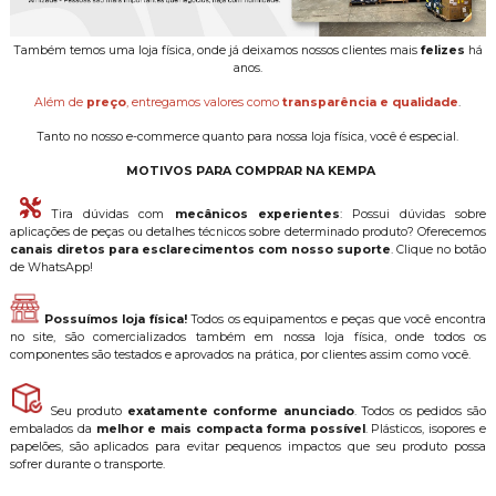
Também temos uma loja física, onde já deixamos nossos clientes mais
felizes
há
anos.
Além de
preço
, entregamos valores como
transparência e qualidade
.
Tanto no nosso e-commerce quanto para nossa loja física, você é especial.
MOTIVOS PARA COMPRAR NA KEMPA
Tira dúvidas com
mecânicos experientes
: Possui dúvidas sobre
aplicações de peças ou detalhes técnicos sobre determinado produto? Oferecemos
canais diretos para esclarecimentos com nosso suporte
. Clique no botão
de WhatsApp!
Possuímos loja física!
Todos os equipamentos e peças que você encontra
no site, são comercializados também em nossa loja física, onde todos os
componentes são testados e aprovados na prática, por clientes assim como você.
Seu produto
exatamente conforme anunciado
. Todos os pedidos são
embalados da
melhor e mais compacta forma possível
. Plásticos, isopores e
papelões, são aplicados para evitar pequenos impactos que seu produto possa
sofrer durante o transporte.