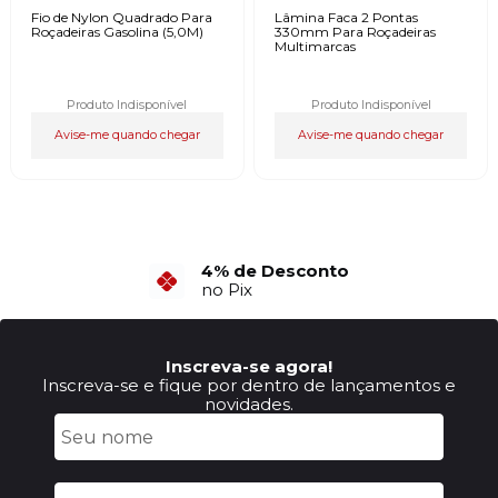
Fio de Nylon Quadrado Para
Lâmina Faca 2 Pontas
Roçadeiras Gasolina (5,0M)
330mm Para Roçadeiras
Multimarcas
Produto Indisponível
Produto Indisponível
Avise-me quando chegar
Avise-me quando chegar
4% de Desconto
no Pix
Inscreva-se agora!
Inscreva-se e fique por dentro de lançamentos e
novidades.