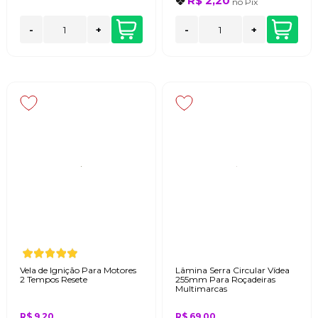
R$ 2,20
no
Pix
-
+
-
+
Vela de Ignição Para Motores
Lâmina Serra Circular Vídea
2 Tempos Resete
255mm Para Roçadeiras
Multimarcas
R$ 9,20
R$ 69,00