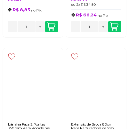
ou
2x
R$ 34,50
R$ 8,83
no
Pix
R$ 66,24
no
Pix
-
+
-
+
Lâmina Faca 2 Pontas
Extensão de Broca 80cm
350mm Para Roçadeiras
Para Perfuradores de Solo