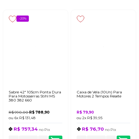
-20%
Sabre 42" 105cm Ponta Dura
Caixa de Vela (10Un) Para
Para Motosserras Stihl MS
Motores 2 Tempos Resete
380 382 660
R$ 990,00
R$ 788,90
R$ 79,90
ou
6x
R$ 131,48
ou
2x
R$ 39,95
R$ 757,34
R$ 76,70
no
Pix
no
Pix