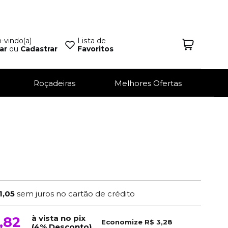
vindo(a)
Lista de
ar
ou
Cadastrar
Favoritos
Roçadeiras
Melhores Ofertas
1,05
sem juros no cartão de crédito
à vista no pix
,82
Economize
R$ 3,28
(4% Desconto)