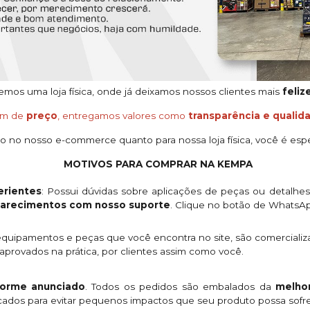
os uma loja física, onde já deixamos nossos clientes mais
feliz
ém de
preço
, entregamos valores como
transparência e qualid
o no nosso e-commerce quanto para nossa loja física, você é espe
MOTIVOS PARA COMPRAR NA KEMPA
rientes
: Possui dúvidas sobre aplicações de peças ou detalhe
clarecimentos com nosso suporte
. Clique no botão de WhatsA
quipamentos e peças que você encontra no site, são comercializ
provados na prática, por clientes assim como você.
orme anunciado
. Todos os pedidos são embalados da
melhor
licados para evitar pequenos impactos que seu produto possa sofre