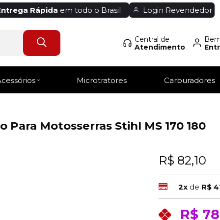
Entrega Rápida
em todo o Brasil
Login Revendedor
Central de
Bem-
Atendimento
Entr
Acessórios
Microtratores
Carburadores
 Para Motosserras Stihl MS 170 180
R$ 82,10
2x
de
R$ 4
R$ 78