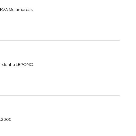
 KVA Multimarcas
e Ordenha LEPONO
HL2000