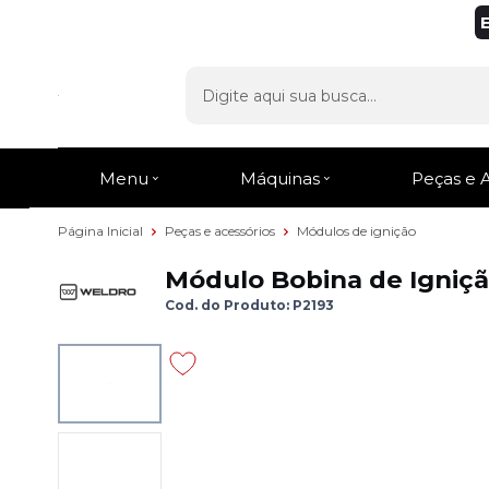
Menu
Máquinas
Peças e 
Página Inicial
Peças e acessórios
Módulos de ignição
Módulo Bobina de Ignição
Cod. do Produto: P2193