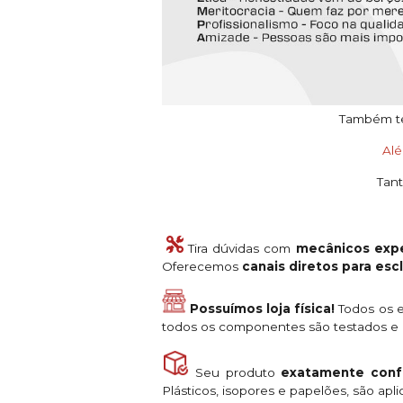
Também tem
Al
Tant
Tira dúvidas com
mecânicos expe
Oferecemos
canais diretos para es
Possuímos loja física!
Todos os e
todos os componentes são testados e a
Seu produto
exatamente conf
Plásticos, isopores e papelões, são ap