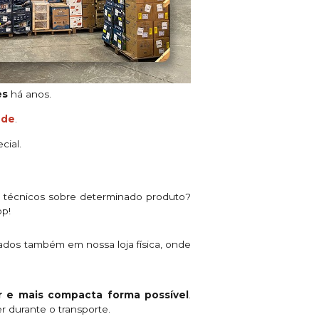
es
há anos.
ade
.
cial.
s técnicos sobre determinado produto?
pp!
ados também em nossa loja física, onde
 e mais compacta forma possível
.
r durante o transporte.