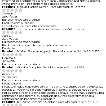
encontrei do produto no site foram adequadas para fazer minha escolha .
Atendimento on-line também foi rápido e excelente.
Produto:
Mola de Partida Retrátil Para Motosserras Toyama
Jackson C.
25/07/2025
Eu recomendo esse produto.
Produto com qualidade
O produto supri as minhas necessidades
Produto:
Tampa de Partida Para Motosserras Multimarcas
Jose S.
22/07/2025
Eu recomendo esse produto.
Produto muito bom, atendeu minhas necessidades
Excelente
Produto:
Módulo Bobina de Ignição Para Motosserras Stihl MS 210 250
Florestal S.
16/07/2025
Eu recomendo esse produto.
Produto:
Cilindro Completo Para Motosserras Stihl MS 382
Anônimo
15/07/2025
Eu recomendo esse produto.
Produto bom
Produto chegou tudo certo conforme o anúncio, entregue dentro do prazo
esperado. Problema é o pagamento via Pix no site, pois ele não dá um
código com o valor pra ser pago, apenas a chave Pix, e o meu demorou pra
confirmar o pagamento, ou contrário de outras plataformas onde a
confirmação do pagamento é imediata.
Produto:
Kit Motor Completo Montado Para Motosserra Stihl MS 180