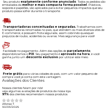
Seu produto
exatamente conforme anunciado
. Todos os pedidos são
embalados da
melhor e mais compacta forma possível
. Plásticos,
isopores e papelões, são aplicados para evitar pequenos impactos que seu
produto possa sofrer durante o transporte.
Transportadoras conceituadas e seguradas.
Trabalhamos com
transportadoras renomadas no país, que atendem os mais diversos sites de
E-commerce, e possuem frota segurada, assim cobrindo quaisquer
prejuízos de roubo, acidentes ou avarias. Mais segurança para você!
Facilidade no pagamento. Além das opções de
parcelamento
,
disponibilizamos o
PIX
. Seu pagamento é
aprovado na hora
, e você
ganha junto um
desconto exclusivo
por utilizar este meio.
Frete grátis
para várias cidades do país, com um valor pequeno de
compra você já conta com esta vantagem.
Avaliações dos Clientes
Nossos clientes falam por nós!
veja algumas avaliações de produtos da nossa loja.
97%
dos clientes recomendam nossos produtos
Afonso T.
30/09/2025