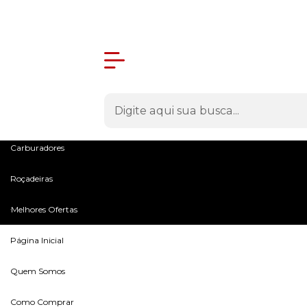
Olá Visitante!
Acesse sua conta e pedidos
Menu
Máquinas
Peças e Acessórios
Microtratores
Carburadores
Roçadeiras
Melhores Ofertas
Página Inicial
Quem Somos
Como Comprar