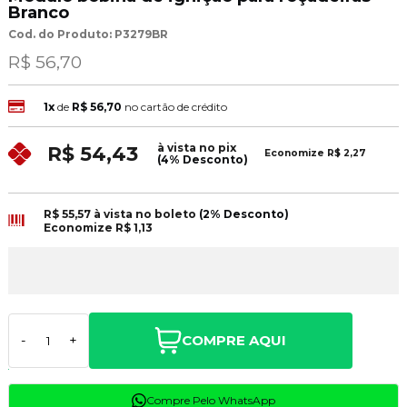
Branco
Cod. do Produto: P3279BR
R$ 56,70
1x
de
R$ 56,70
no cartão de crédito
à vista no pix
R$ 54,43
Economize
R$ 2,27
(4% Desconto)
R$ 55,57
à vista no boleto
(2% Desconto)
Economize
R$ 1,13
COMPRE AQUI
-
+
Compre Pelo WhatsApp