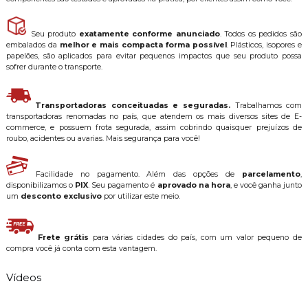
Seu produto
exatamente conforme anunciado
. Todos os pedidos são
embalados da
melhor e mais compacta forma possível
. Plásticos, isopores e
papelões, são aplicados para evitar pequenos impactos que seu produto possa
sofrer durante o transporte.
Transportadoras conceituadas e seguradas.
Trabalhamos com
transportadoras renomadas no país, que atendem os mais diversos sites de E-
commerce, e possuem frota segurada, assim cobrindo quaisquer prejuízos de
roubo, acidentes ou avarias. Mais segurança para você!
Facilidade no pagamento. Além das opções de
parcelamento
,
disponibilizamos o
PIX
. Seu pagamento é
aprovado na hora
, e você ganha junto
um
desconto exclusivo
por utilizar este meio.
Frete grátis
para várias cidades do país, com um valor pequeno de
compra você já conta com esta vantagem.
Vídeos