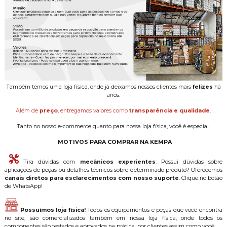
Também temos uma loja física, onde já deixamos nossos clientes mais
felizes
há
anos.
Além de
preço
, entregamos valores como
transparência e qualidade
.
Tanto no nosso e-commerce quanto para nossa loja física, você é especial.
MOTIVOS PARA COMPRAR NA KEMPA
Tira dúvidas com
mecânicos experientes
: Possui dúvidas sobre
aplicações de peças ou detalhes técnicos sobre determinado produto? Oferecemos
canais diretos para esclarecimentos com nosso suporte
. Clique no botão
de WhatsApp!
Possuímos loja física!
Todos os equipamentos e peças que você encontra
no site, são comercializados também em nossa loja física, onde todos os
componentes são testados e aprovados na prática, por clientes assim como você.