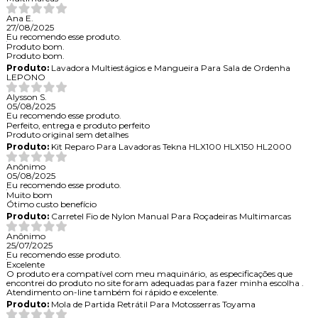
Ana E.
27/08/2025
Eu recomendo esse produto.
Produto bom.
Produto bom.
Produto:
Lavadora Multiestágios e Mangueira Para Sala de Ordenha
LEPONO
Alysson S.
05/08/2025
Eu recomendo esse produto.
Perfeito, entrega e produto perfeito
Produto original sem detalhes
Produto:
Kit Reparo Para Lavadoras Tekna HLX100 HLX150 HL2000
Anônimo
05/08/2025
Eu recomendo esse produto.
Muito bom
Ótimo custo benefício
Produto:
Carretel Fio de Nylon Manual Para Roçadeiras Multimarcas
Anônimo
25/07/2025
Eu recomendo esse produto.
Excelente
O produto era compatível com meu maquinário, as especificações que
encontrei do produto no site foram adequadas para fazer minha escolha .
Atendimento on-line também foi rápido e excelente.
Produto:
Mola de Partida Retrátil Para Motosserras Toyama