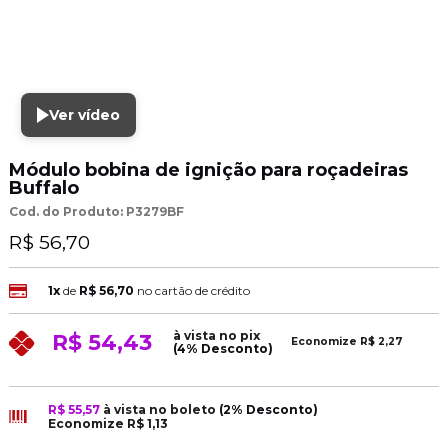
Ver vídeo
Módulo bobina de ignição para roçadeiras
Buffalo
Cod. do Produto: P3279BF
R$ 56,70
1x
de
R$ 56,70
no cartão de crédito
à vista no pix
R$ 54,43
Economize
R$ 2,27
(4% Desconto)
R$ 55,57
à vista no boleto
(2% Desconto)
Economize
R$ 1,13