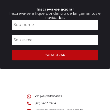
Inscreva-se agora!
Inscreva-se e fique por dentro de lançamentos e
novidades.
CADASTRAR
+55 (49) 991004922
(49) 3433-2654
kempa@kempamaquinas.com.br