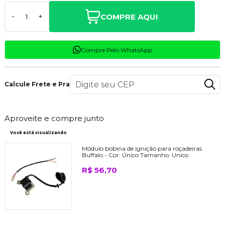
COMPRE AQUI
-
+
Compre Pelo WhatsApp
Calcule Frete e Prazo
Aproveite e compre junto
Você está visualizando
Módulo bobina de ignição para roçadeiras
Buffalo -
Cor:
Único
Tamanho:
Unico
R$ 56,70