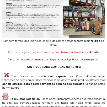
Também temos uma loja física, onde já deixamos nossos clientes mais
felizes
há
anos.
Além de
preço
, entregamos valores como
transparência e qualidade
.
Tanto no nosso e-commerce quanto para nossa loja física, você é especial.
MOTIVOS PARA COMPRAR NA KEMPA
Tira dúvidas com
mecânicos experientes
: Possui dúvidas sobre
aplicações de peças ou detalhes técnicos sobre determinado produto? Oferecemos
canais diretos para esclarecimentos com nosso suporte
. Clique no botão
de WhatsApp!
Possuímos loja física!
Todos os equipamentos e peças que você encontra
no site, são comercializados também em nossa loja física, onde todos os
componentes são testados e aprovados na prática, por clientes assim como você.