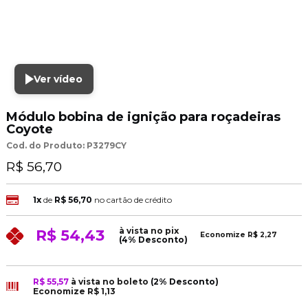
Ver vídeo
Módulo bobina de ignição para roçadeiras
Coyote
Cod. do Produto: P3279CY
R$ 56,70
1x
de
R$ 56,70
no cartão de crédito
à vista no pix
R$ 54,43
Economize
R$ 2,27
(4% Desconto)
R$ 55,57
à vista no boleto
(2% Desconto)
Economize
R$ 1,13