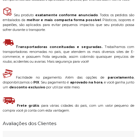
Seu produto
exatamente conforme anunciado
. Todos os pedidos são
embalados da
melhor e mais compacta forma possível
. Plásticos, isopores e
papelões, são aplicados para evitar pequenos impactos que seu produto possa
sofrer durante o transporte.
Transportadoras conceituadas e seguradas.
Trabalhamos com
transportadoras renomadas no país, que atendem os mais diversos sites de E-
commerce, e possuem frota segurada, assim cobrindo quaisquer prejuízos de
roubo, acidentes ou avarias. Mais segurança para você!
Facilidade no pagamento. Além das opções de
parcelamento
,
disponibilizamos o
PIX
. Seu pagamento é
aprovado na hora
, e você ganha junto
um
desconto exclusivo
por utilizar este meio.
Frete grátis
para várias cidades do país, com um valor pequeno de
compra você já conta com esta vantagem.
Avaliações dos Clientes