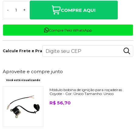
COMPRE AQUI
-
+
Compre Pelo WhatsApp
Calcule Frete e Prazo
Aproveite e compre junto
Você está visualizando
Módulo bobina de ignição para roçadeiras
Coyote -
Cor:
Único
Tamanho:
Unico
R$ 56,70