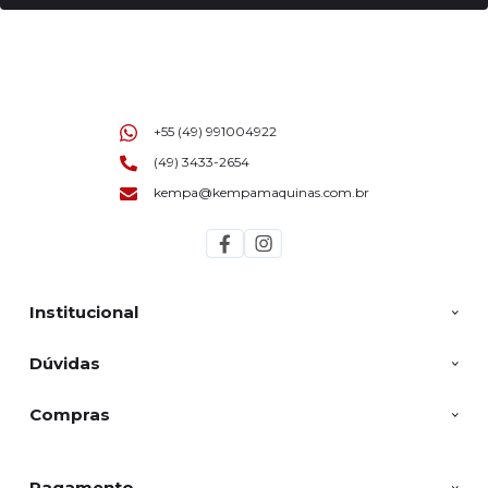
+55 (49) 991004922
(49) 3433-2654
kempa@kempamaquinas.com.br
Institucional
Dúvidas
Compras
Pagamento