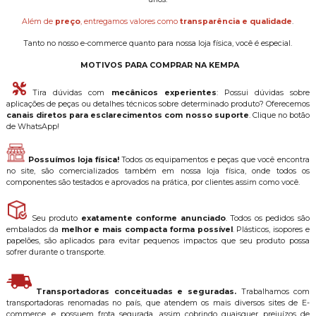
Além de
preço
, entregamos valores como
transparência e qualidade
.
Tanto no nosso e-commerce quanto para nossa loja física, você é especial.
MOTIVOS PARA COMPRAR NA KEMPA
Tira dúvidas com
mecânicos experientes
: Possui dúvidas sobre
aplicações de peças ou detalhes técnicos sobre determinado produto? Oferecemos
canais diretos para esclarecimentos com nosso suporte
. Clique no botão
de WhatsApp!
Possuímos loja física!
Todos os equipamentos e peças que você encontra
no site, são comercializados também em nossa loja física, onde todos os
componentes são testados e aprovados na prática, por clientes assim como você.
Seu produto
exatamente conforme anunciado
. Todos os pedidos são
embalados da
melhor e mais compacta forma possível
. Plásticos, isopores e
papelões, são aplicados para evitar pequenos impactos que seu produto possa
sofrer durante o transporte.
Transportadoras conceituadas e seguradas.
Trabalhamos com
transportadoras renomadas no país, que atendem os mais diversos sites de E-
commerce, e possuem frota segurada, assim cobrindo quaisquer prejuízos de