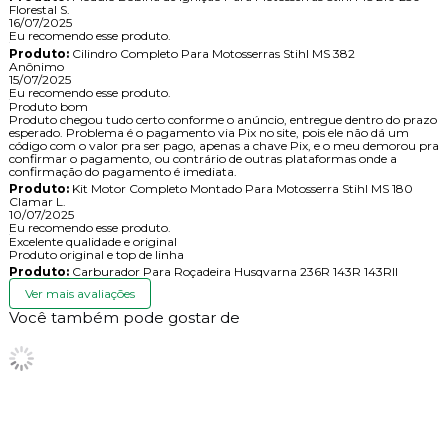
Florestal S.
16/07/2025
Eu recomendo esse produto.
Produto:
Cilindro Completo Para Motosserras Stihl MS 382
Anônimo
15/07/2025
Eu recomendo esse produto.
Produto bom
Produto chegou tudo certo conforme o anúncio, entregue dentro do prazo
esperado. Problema é o pagamento via Pix no site, pois ele não dá um
código com o valor pra ser pago, apenas a chave Pix, e o meu demorou pra
confirmar o pagamento, ou contrário de outras plataformas onde a
confirmação do pagamento é imediata.
Produto:
Kit Motor Completo Montado Para Motosserra Stihl MS 180
Clamar L.
10/07/2025
Eu recomendo esse produto.
Excelente qualidade e original
Produto original e top de linha
Produto:
Carburador Para Roçadeira Husqvarna 236R 143R 143RII
Ver mais avaliações
Você também pode gostar de