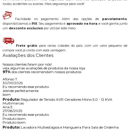
roubo, acidentes ou avarias. Mais segurança para você!
Facilidade no pagamento. Além das opções de
parcelamento
,
disponibilizamos o
PIX
. Seu pagamento é
aprovado na hora
, e você ganha junto
um
desconto exclusivo
por utilizar este meio.
Frete grátis
para várias cidades do país, com um valor pequeno de
compra você já conta com esta vantagem.
Avaliações dos Clientes
Nossos clientes falam por nós!
veja algumas avaliações de produtos da nossa loja.
97%
dos clientes recomendam nossos produtos
Afonso T.
30/09/2025
Eu recomendo esse produto.
atende perfeitamente
bom
Produto:
Regulador de Tensão AVR Geradores Mono 5,0 - 12 KVA
Multimarcas
Ana E.
27/08/2025
Eu recomendo esse produto.
Produto bom.
Produto bom.
Produto:
Lavadora Multiestágios e Mangueira Para Sala de Ordenha