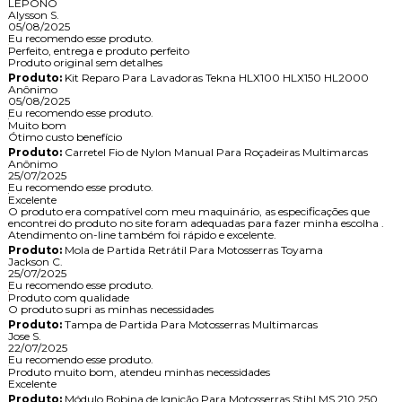
LEPONO
Alysson S.
05/08/2025
Eu recomendo esse produto.
Perfeito, entrega e produto perfeito
Produto original sem detalhes
Produto:
Kit Reparo Para Lavadoras Tekna HLX100 HLX150 HL2000
Anônimo
05/08/2025
Eu recomendo esse produto.
Muito bom
Ótimo custo benefício
Produto:
Carretel Fio de Nylon Manual Para Roçadeiras Multimarcas
Anônimo
25/07/2025
Eu recomendo esse produto.
Excelente
O produto era compatível com meu maquinário, as especificações que
encontrei do produto no site foram adequadas para fazer minha escolha .
Atendimento on-line também foi rápido e excelente.
Produto:
Mola de Partida Retrátil Para Motosserras Toyama
Jackson C.
25/07/2025
Eu recomendo esse produto.
Produto com qualidade
O produto supri as minhas necessidades
Produto:
Tampa de Partida Para Motosserras Multimarcas
Jose S.
22/07/2025
Eu recomendo esse produto.
Produto muito bom, atendeu minhas necessidades
Excelente
Produto:
Módulo Bobina de Ignição Para Motosserras Stihl MS 210 250