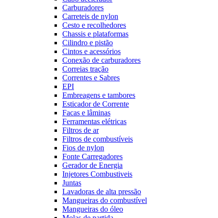
Carburadores
Carreteis de nylon
Cesto e recolhedores
Chassis e plataformas
Cilindro e pistão
Cintos e acessórios
Conexão de carburadores
Correias tração
Correntes e Sabres
EPI
Embreagens e tambores
Esticador de Corrente
Facas e lâminas
Ferramentas elétricas
Filtros de ar
Filtros de combustíveis
Fios de nylon
Fonte Carregadores
Gerador de Energia
Injetores Combustiveis
Juntas
Lavadoras de alta pressão
Mangueiras do combustível
Mangueiras do óleo
Molas de partida