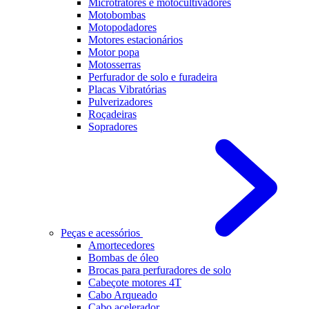
Microtratores e motocultivadores
Motobombas
Motopodadores
Motores estacionários
Motor popa
Motosserras
Perfurador de solo e furadeira
Placas Vibratórias
Pulverizadores
Roçadeiras
Sopradores
Peças e acessórios
Amortecedores
Bombas de óleo
Brocas para perfuradores de solo
Cabeçote motores 4T
Cabo Arqueado
Cabo acelerador