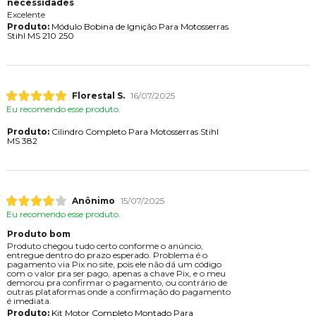
necessidades
Excelente
Produto:
Módulo Bobina de Ignição Para Motosserras
Stihl MS 210 250
Florestal S.
16/07/2025
Eu recomendo esse produto.
Produto:
Cilindro Completo Para Motosserras Stihl
MS 382
Anônimo
15/07/2025
Eu recomendo esse produto.
Produto bom
Produto chegou tudo certo conforme o anúncio,
entregue dentro do prazo esperado. Problema é o
pagamento via Pix no site, pois ele não dá um código
com o valor pra ser pago, apenas a chave Pix, e o meu
demorou pra confirmar o pagamento, ou contrário de
outras plataformas onde a confirmação do pagamento
é imediata.
Produto:
Kit Motor Completo Montado Para