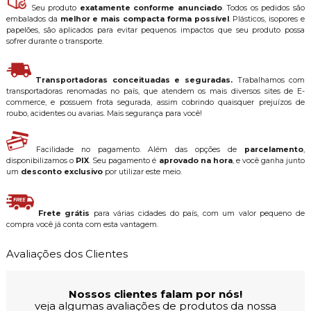
Seu produto
exatamente conforme anunciado
. Todos os pedidos são
embalados da
melhor e mais compacta forma possível
. Plásticos, isopores e
papelões, são aplicados para evitar pequenos impactos que seu produto possa
sofrer durante o transporte.
Transportadoras conceituadas e seguradas.
Trabalhamos com
transportadoras renomadas no país, que atendem os mais diversos sites de E-
commerce, e possuem frota segurada, assim cobrindo quaisquer prejuízos de
roubo, acidentes ou avarias. Mais segurança para você!
Facilidade no pagamento. Além das opções de
parcelamento
,
disponibilizamos o
PIX
. Seu pagamento é
aprovado na hora
, e você ganha junto
um
desconto exclusivo
por utilizar este meio.
Frete grátis
para várias cidades do país, com um valor pequeno de
compra você já conta com esta vantagem.
Avaliações dos Clientes
Nossos clientes falam por nós!
veja algumas avaliações de produtos da nossa