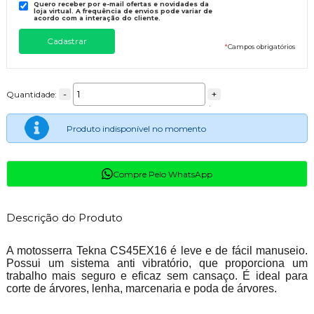
Quero receber por e-mail ofertas e novidades da
loja virtual. A frequência de envios pode variar de
acordo com a interação do cliente.
*
Campos obrigatórios
-
+
Quantidade:
Produto indisponível no momento
Compre Pelo WhatsApp
Descrição do Produto
A motosserra Tekna CS45EX16 é leve e de fácil manuseio.
Possui um sistema anti vibratório, que proporciona um
trabalho mais seguro e eficaz sem cansaço. É ideal para
corte de árvores, lenha, marcenaria e poda de árvores.