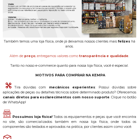
Também temos uma loja física, onde já deixamos nossos clientes mais
felizes
há
anos.
Além de
preço
, entregamos valores como
transparência e qualidade
.
Tanto no nosso e-commerce quanto para nossa loja física, você é especial.
MOTIVOS PARA COMPRAR NA KEMPA
Tira dúvidas com
mecânicos experientes
: Possui dúvidas sobre
aplicações de peças ou detalhes técnicos sobre determinado produto? Oferecemos
canais diretos para esclarecimentos com nosso suporte
. Clique no botão
de WhatsApp!
Possuímos loja física!
Todos os equipamentos e peças que você encontra
no site, são comercializados também em nossa loja física, onde todos os
componentes são testados e aprovados na prática, por clientes assim como você.