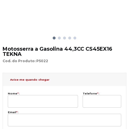
Motosserra a Gasolina 44,3CC CS45EX16
TEKNA
Cod. do Produto: P5022
Avise-me quando chegar
Nome
*
:
Telefone
*
:
Email
*
: