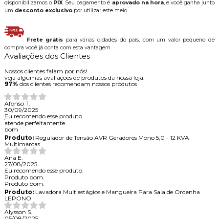
disponibilizamos o
PIX
. Seu pagamento é
aprovado na hora
, e você ganha junto
um
desconto exclusivo
por utilizar este meio.
Frete grátis
para várias cidades do país, com um valor pequeno de
compra você já conta com esta vantagem.
Avaliações dos Clientes
Nossos clientes falam por nós!
veja algumas avaliações de produtos da nossa loja.
97%
dos clientes recomendam nossos produtos
Afonso T.
30/09/2025
Eu recomendo esse produto.
atende perfeitamente
bom
Produto:
Regulador de Tensão AVR Geradores Mono 5,0 - 12 KVA
Multimarcas
Ana E.
27/08/2025
Eu recomendo esse produto.
Produto bom.
Produto bom.
Produto:
Lavadora Multiestágios e Mangueira Para Sala de Ordenha
LEPONO
Alysson S.
05/08/2025