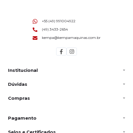
+55 (49) 991004922
(49) 3433-2654
kempa@kempamaquinas.com.br
Institucional
Dúvidas
Compras
Pagamento
Selos e Certificados