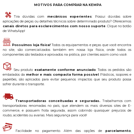
MOTIVOS PARA COMPRAR NA KEMPA
Tira dúvidas com
mecânicos experientes
: Possui dúvidas sobre
aplicações de peças ou detalhes técnicos sobre determinado produto? Oferecemos
canais diretos para esclarecimentos com nosso suporte
. Clique no botão
de WhatsApp!
Possuímos loja física!
Todos os equipamentos e peças que você encontra
no site, são comercializados também em nossa loja física, onde todos os
componentes são testados e aprovados na prática, por clientes assim como você.
Seu produto
exatamente conforme anunciado
. Todos os pedidos são
embalados da
melhor e mais compacta forma possível
. Plásticos, isopores e
papelões, são aplicados para evitar pequenos impactos que seu produto possa
sofrer durante o transporte.
Transportadoras conceituadas e seguradas.
Trabalhamos com
transportadoras renomadas no país, que atendem os mais diversos sites de E-
commerce, e possuem frota segurada, assim cobrindo quaisquer prejuízos de
roubo, acidentes ou avarias. Mais segurança para você!
Facilidade no pagamento. Além das opções de
parcelamento
,