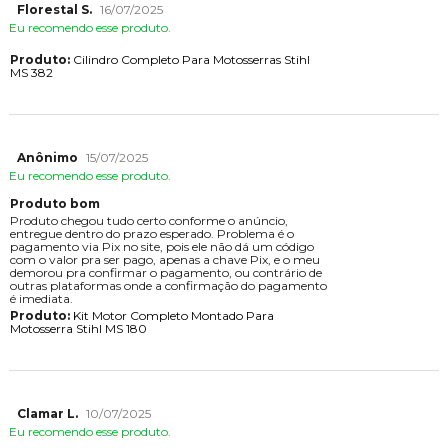
Florestal S.
16/07/2025
Eu recomendo esse produto.
Produto:
Cilindro Completo Para Motosserras Stihl
MS 382
Anônimo
15/07/2025
Eu recomendo esse produto.
Produto bom
Produto chegou tudo certo conforme o anúncio,
entregue dentro do prazo esperado. Problema é o
pagamento via Pix no site, pois ele não dá um código
com o valor pra ser pago, apenas a chave Pix, e o meu
demorou pra confirmar o pagamento, ou contrário de
outras plataformas onde a confirmação do pagamento
é imediata.
Produto:
Kit Motor Completo Montado Para
Motosserra Stihl MS 180
Clamar L.
10/07/2025
Eu recomendo esse produto.