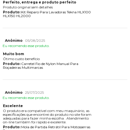
Perfeito, entrega e produto perfeito
Produto original sem detalhes
Produto:
Kit Reparo Para Lavadoras Tekna HLX100
HLX150 HL2000
Anônimo
05/08/2025
Eu recomendo esse produto.
Muito bom
Ótimo custo benefício
Produto:
Carretel Fio de Nylon Manual Para
Roçadeiras Multimarcas
Anônimo
25/07/2025
Eu recomendo esse produto.
Excelente
O produto era compatível com meu maquinário, as
especificações que encontrei do produto no site foram
adequadas para fazer minha escolha . Atendimento
on-line também foi rápido e excelente.
Produto:
Mola de Partida Retrátil Para Motosserras