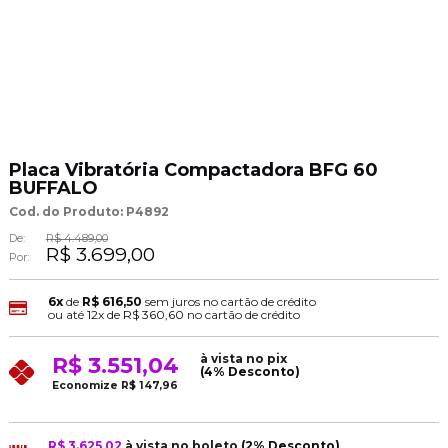
Placa Vibratória Compactadora BFG 60
BUFFALO
Cod. do Produto: P4892
De:
R$ 4.489,00
R$ 3.699,00
Por:
6x
de
R$ 616,50
sem juros no cartão de crédito
ou até
12x
de
R$ 360,60
no cartão de crédito
à vista no pix
R$ 3.551,04
(4% Desconto)
Economize
R$ 147,96
R$ 3.625,02
à vista no boleto
(2% Desconto)