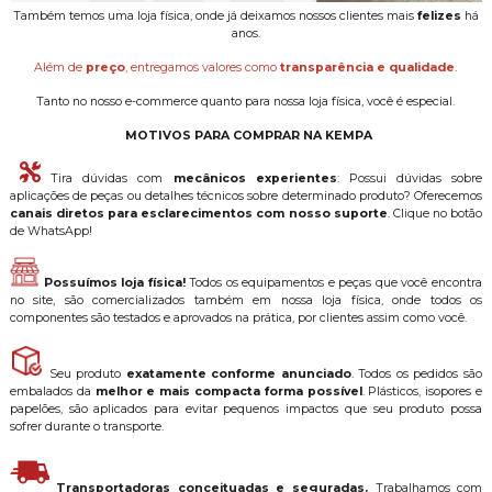
Também temos uma loja física, onde já deixamos nossos clientes mais
felizes
há
anos.
Além de
preço
, entregamos valores como
transparência e qualidade
.
Tanto no nosso e-commerce quanto para nossa loja física, você é especial.
MOTIVOS PARA COMPRAR NA KEMPA
Tira dúvidas com
mecânicos experientes
: Possui dúvidas sobre
aplicações de peças ou detalhes técnicos sobre determinado produto? Oferecemos
canais diretos para esclarecimentos com nosso suporte
. Clique no botão
de WhatsApp!
Possuímos loja física!
Todos os equipamentos e peças que você encontra
no site, são comercializados também em nossa loja física, onde todos os
componentes são testados e aprovados na prática, por clientes assim como você.
Seu produto
exatamente conforme anunciado
. Todos os pedidos são
embalados da
melhor e mais compacta forma possível
. Plásticos, isopores e
papelões, são aplicados para evitar pequenos impactos que seu produto possa
sofrer durante o transporte.
Transportadoras conceituadas e seguradas.
Trabalhamos com