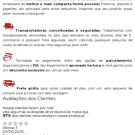
embalados da
melhor e mais compacta forma possível
. Plásticos, isopores e
papelões, são aplicados para evitar pequenos impactos que seu produto possa
sofrer durante o transporte.
Transportadoras conceituadas e seguradas.
Trabalhamos com
transportadoras renomadas no país, que atendem os mais diversos sites de E-
commerce, e possuem frota segurada, assim cobrindo quaisquer prejuízos de
roubo, acidentes ou avarias. Mais segurança para você!
Facilidade no pagamento. Além das opções de
parcelamento
,
disponibilizamos o
PIX
. Seu pagamento é
aprovado na hora
, e você ganha junto
um
desconto exclusivo
por utilizar este meio.
Frete grátis
para várias cidades do país, com um valor pequeno de
compra você já conta com esta vantagem.
Avaliações dos Clientes
Nossos clientes falam por nós!
veja algumas avaliações de produtos da nossa loja.
97%
dos clientes recomendam nossos produtos
Afonso T.
30/09/2025