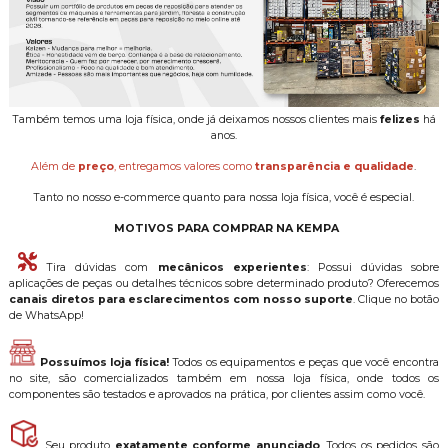
Também temos uma loja física, onde já deixamos nossos clientes mais
felizes
há
anos.
Além de
preço
, entregamos valores como
transparência e qualidade
.
Tanto no nosso e-commerce quanto para nossa loja física, você é especial.
MOTIVOS PARA COMPRAR NA KEMPA
Tira dúvidas com
mecânicos experientes
: Possui dúvidas sobre
aplicações de peças ou detalhes técnicos sobre determinado produto? Oferecemos
canais diretos para esclarecimentos com nosso suporte
. Clique no botão
de WhatsApp!
Possuímos loja física!
Todos os equipamentos e peças que você encontra
no site, são comercializados também em nossa loja física, onde todos os
componentes são testados e aprovados na prática, por clientes assim como você.
Seu produto
exatamente conforme anunciado
. Todos os pedidos são