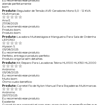
Eu recomendo esse produto.
atende perfeitamente
bom
Produto:
Regulador de Tensão AVR Geradores Mono 5,0 - 12 KVA
Multimarcas
Ana E.
27/08/2025
Eu recomendo esse produto.
Produto bom.
Produto bom.
Produto:
Lavadora Multiestágios e Mangueira Para Sala de Ordenha
LEPONO
Alysson S.
05/08/2025
Eu recomendo esse produto.
Perfeito, entrega e produto perfeito
Produto original sem detalhes
Produto:
Kit Reparo Para Lavadoras Tekna HLX100 HLX150 HL2000
Anônimo
05/08/2025
Eu recomendo esse produto.
Muito bom
Ótimo custo benefício
Produto:
Carretel Fio de Nylon Manual Para Roçadeiras Multimarcas
Anônimo
25/07/2025
Eu recomendo esse produto.
Excelente
O produto era compatível com meu maquinário, as especificações que