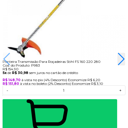
Ponteira Transmissão Para Roçadeiras Stihl FS 160 220 280
Cod. do Produto: P983
R$ 154,90
5x
de
R$ 30,98
sem juros no cartão de crédito
R$ 148,70
à vista no pix
(4% Desconto)
Economize
R$ 6,20
R$ 151,80
à vista no boleto
(2% Desconto)
Economize
R$ 3,10
-
+