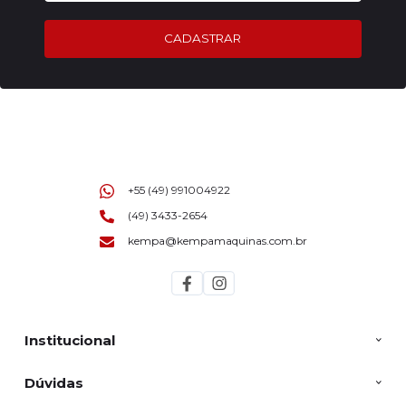
CADASTRAR
+55 (49) 991004922
(49) 3433-2654
kempa@kempamaquinas.com.br
Institucional
Dúvidas