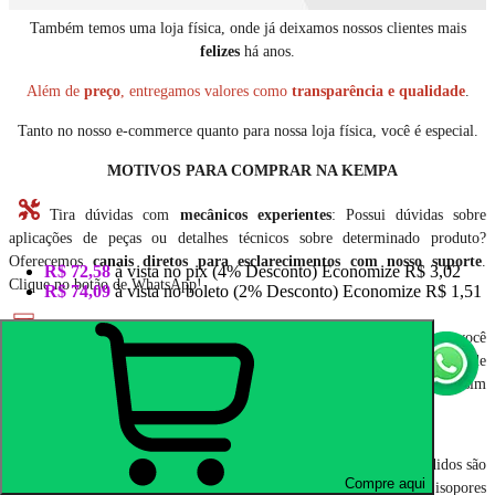
Também temos uma loja física, onde já deixamos nossos clientes mais
felizes
há anos.
Além de
preço
, entregamos valores como
transparência e qualidade
.
Tanto no nosso e-commerce quanto para nossa loja física, você é especial.
MOTIVOS PARA COMPRAR NA KEMPA
Tira dúvidas com
mecânicos experientes
: Possui dúvidas sobre
aplicações de peças ou detalhes técnicos sobre determinado produto?
Oferecemos
canais diretos para esclarecimentos com nosso suporte
.
R$ 72,58
à vista no pix
(4% Desconto)
Economize
R$ 3,02
Clique no botão de WhatsApp!
R$ 74,09
à vista no boleto
(2% Desconto)
Economize
R$ 1,51
Possuímos loja física!
Todos os equipamentos e peças que você
encontra no site, são comercializados também em nossa loja física, onde
todos os componentes são testados e aprovados na prática, por clientes assim
como você.
Seu produto
exatamente conforme anunciado
. Todos os pedidos são
Compre aqui
embalados da
melhor e mais compacta forma possível
. Plásticos, isopores