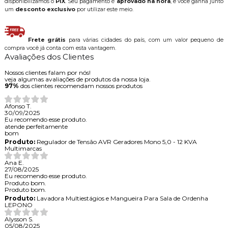
disponibilizamos o
PIX
. Seu pagamento é
aprovado na hora
, e você ganha junto
um
desconto exclusivo
por utilizar este meio.
Frete grátis
para várias cidades do país, com um valor pequeno de
compra você já conta com esta vantagem.
Avaliações dos Clientes
Nossos clientes falam por nós!
veja algumas avaliações de produtos da nossa loja.
97%
dos clientes recomendam nossos produtos
Afonso T.
30/09/2025
Eu recomendo esse produto.
atende perfeitamente
bom
Produto:
Regulador de Tensão AVR Geradores Mono 5,0 - 12 KVA
Multimarcas
Ana E.
27/08/2025
Eu recomendo esse produto.
Produto bom.
Produto bom.
Produto:
Lavadora Multiestágios e Mangueira Para Sala de Ordenha
LEPONO
Alysson S.
05/08/2025