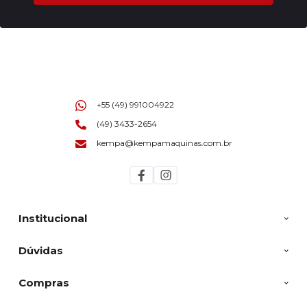
+55 (49) 991004922
(49) 3433-2654
kempa@kempamaquinas.com.br
Institucional
Dúvidas
Compras