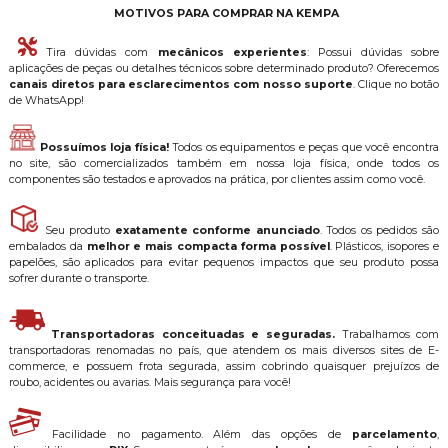
MOTIVOS PARA COMPRAR NA KEMPA
Tira dúvidas com
mecânicos experientes
: Possui dúvidas sobre
aplicações de peças ou detalhes técnicos sobre determinado produto? Oferecemos
canais diretos para esclarecimentos com nosso suporte
. Clique no botão
de WhatsApp!
Possuímos loja física!
Todos os equipamentos e peças que você encontra
no site, são comercializados também em nossa loja física, onde todos os
componentes são testados e aprovados na prática, por clientes assim como você.
Seu produto
exatamente conforme anunciado
. Todos os pedidos são
embalados da
melhor e mais compacta forma possível
. Plásticos, isopores e
papelões, são aplicados para evitar pequenos impactos que seu produto possa
sofrer durante o transporte.
Transportadoras conceituadas e seguradas.
Trabalhamos com
transportadoras renomadas no país, que atendem os mais diversos sites de E-
commerce, e possuem frota segurada, assim cobrindo quaisquer prejuízos de
roubo, acidentes ou avarias. Mais segurança para você!
Facilidade no pagamento. Além das opções de
parcelamento
,