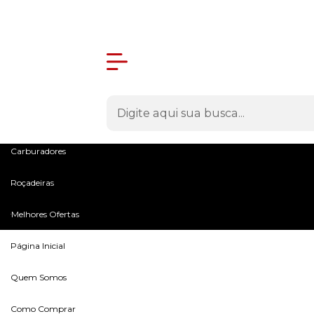
Olá Visitante!
Acesse sua conta e pedidos
Menu
Máquinas
Peças e Acessórios
Microtratores
Carburadores
Roçadeiras
Melhores Ofertas
Página Inicial
Quem Somos
Como Comprar