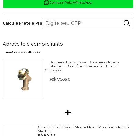
Compre Pelo WhatsApp
Calcule Frete e Prazo
Aproveite e compre junto
Você está visualizando
Ponteira Transmissão Roçadeiras Intech
Machine -
Cor:
Único
Tamanho:
Unico
01 unidade
R$ 75,60
+
Carretel Fio de Nylon Manual Para Roçadeiras Intech
Machine
R$ 43,70