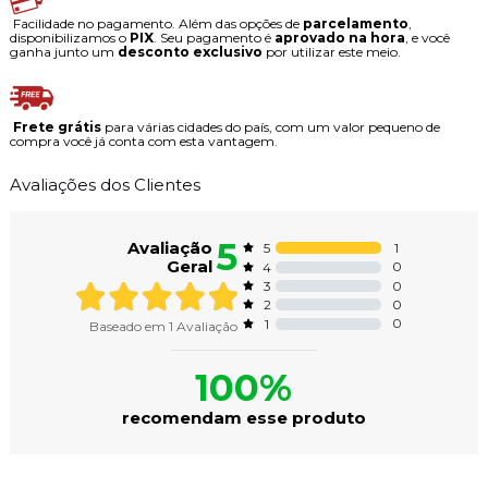
Facilidade no pagamento. Além das opções de
parcelamento
,
disponibilizamos o
PIX
. Seu pagamento é
aprovado na hora
, e você
ganha junto um
desconto exclusivo
por utilizar este meio.
Frete grátis
para várias cidades do país, com um valor pequeno de
compra você já conta com esta vantagem.
Avaliações dos Clientes
5
Avaliação
1
5
Geral
0
4
0
3
0
2
0
1
Baseado em
1
Avaliação
100%
recomendam esse produto