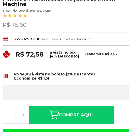
Machine
Cod. do Produto: P425IM
R$ 75,60
2x
de
R$ 37,80
sem juros no cartão de crédito
à vista no pix
R$ 72,58
Economize
R$ 3,02
(4% Desconto)
R$ 74,09
à vista no boleto
(2% Desconto)
Economize
R$ 1,51
COMPRE AQUI
-
+