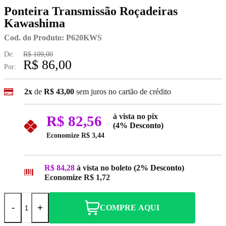
Ponteira Transmissão Roçadeiras
Kawashima
Cod. do Produto: P620KWS
De:
R$ 109,00
R$ 86,00
Por:
2x
de
R$ 43,00
sem juros no cartão de crédito
à vista no pix
R$ 82,56
(4% Desconto)
Economize
R$ 3,44
R$ 84,28
à vista no boleto
(2% Desconto)
Economize
R$ 1,72
-
+
COMPRE AQUI