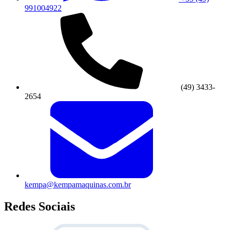
991004922
(49) 3433-
2654
kempa@kempamaquinas.com.br
Redes Sociais