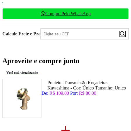
Compre Pelo WhatsApp
Calcule Frete e Prazo
Aproveite e compre junto
Você está visualizando
Ponteira Transmissão Roçadeiras
Kawashima -
Cor:
Único
Tamanho:
Unico
De:
R$ 109,00
Por:
R$ 86,00
+