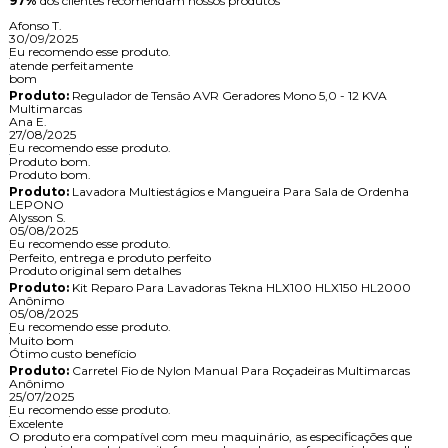
97%
dos clientes recomendam nossos produtos
Afonso T.
30/09/2025
Eu recomendo esse produto.
atende perfeitamente
bom
Produto:
Regulador de Tensão AVR Geradores Mono 5,0 - 12 KVA
Multimarcas
Ana E.
27/08/2025
Eu recomendo esse produto.
Produto bom.
Produto bom.
Produto:
Lavadora Multiestágios e Mangueira Para Sala de Ordenha
LEPONO
Alysson S.
05/08/2025
Eu recomendo esse produto.
Perfeito, entrega e produto perfeito
Produto original sem detalhes
Produto:
Kit Reparo Para Lavadoras Tekna HLX100 HLX150 HL2000
Anônimo
05/08/2025
Eu recomendo esse produto.
Muito bom
Ótimo custo benefício
Produto:
Carretel Fio de Nylon Manual Para Roçadeiras Multimarcas
Anônimo
25/07/2025
Eu recomendo esse produto.
Excelente
O produto era compatível com meu maquinário, as especificações que