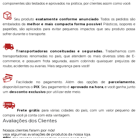
componentes são testados e aprovados na prática, por clientes assim como você.
Seu produto
exatamente conforme anunciado
. Todos os pedidos são
embalados da
melhor e mais compacta forma possível
. Plásticos, isopores e
papelões, são aplicados para evitar pequenos impactos que seu produto possa
sofrer durante o transporte.
Transportadoras conceituadas e seguradas.
Trabalhamos com
transportadoras renomadas no país, que atendem os mais diversos sites de E-
commerce, e possuem frota segurada, assim cobrindo quaisquer prejuízos de
roubo, acidentes ou avarias. Mais segurança para você!
Facilidade no pagamento. Além das opções de
parcelamento
,
disponibilizamos o
PIX
. Seu pagamento é
aprovado na hora
, e você ganha junto
um
desconto exclusivo
por utilizar este meio.
Frete grátis
para várias cidades do país, com um valor pequeno de
compra você já conta com esta vantagem.
Avaliações dos Clientes
Nossos clientes falam por nós!
veja algumas avaliações de produtos da nossa loja.