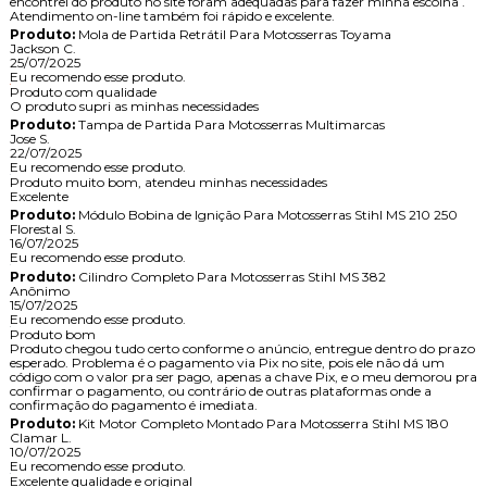
encontrei do produto no site foram adequadas para fazer minha escolha .
Atendimento on-line também foi rápido e excelente.
Produto:
Mola de Partida Retrátil Para Motosserras Toyama
Jackson C.
25/07/2025
Eu recomendo esse produto.
Produto com qualidade
O produto supri as minhas necessidades
Produto:
Tampa de Partida Para Motosserras Multimarcas
Jose S.
22/07/2025
Eu recomendo esse produto.
Produto muito bom, atendeu minhas necessidades
Excelente
Produto:
Módulo Bobina de Ignição Para Motosserras Stihl MS 210 250
Florestal S.
16/07/2025
Eu recomendo esse produto.
Produto:
Cilindro Completo Para Motosserras Stihl MS 382
Anônimo
15/07/2025
Eu recomendo esse produto.
Produto bom
Produto chegou tudo certo conforme o anúncio, entregue dentro do prazo
esperado. Problema é o pagamento via Pix no site, pois ele não dá um
código com o valor pra ser pago, apenas a chave Pix, e o meu demorou pra
confirmar o pagamento, ou contrário de outras plataformas onde a
confirmação do pagamento é imediata.
Produto:
Kit Motor Completo Montado Para Motosserra Stihl MS 180
Clamar L.
10/07/2025
Eu recomendo esse produto.
Excelente qualidade e original