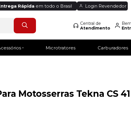
Entrega Rápida
em todo o Brasil
Login Revendedor
Central de
Bem-
Atendimento
Entr
Acessórios
Microtratores
Carburadores
ra Motosserras Tekna CS 41