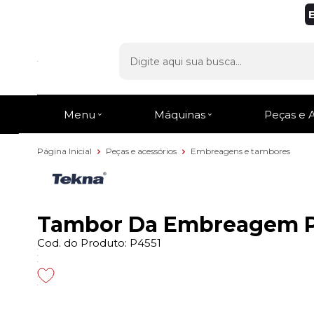
Menu
Máquinas
Peças e 
Página Inicial
Peças e acessórios
Embreagens e tambores
Tambor Da Embreagem Pa
Cod. do Produto: P4551