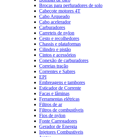
Brocas para perfuradores de solo
Cabeçote motores 4T
Cabo Arqueado
Cabo acelerador
Carburadores
Carreteis de nylon
Cesto e recolhedores
Chassis e plataformas
Cilindro e pistão
Cintos e acessórios
Conexão de carburadores
Correias tração
Correntes e Sabres
EPI
Embreagens e tambores
Esticador de Corrente
Facas e lâminas
Ferramentas elétricas
Filtros de ar
Filtros de combustíveis
Fios de nylon
Fonte Carregadores
Gerador de Energia
Injetores Combustiveis