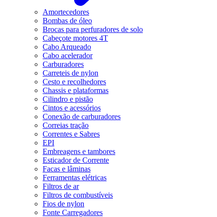
Amortecedores
Bombas de óleo
Brocas para perfuradores de solo
Cabeçote motores 4T
Cabo Arqueado
Cabo acelerador
Carburadores
Carreteis de nylon
Cesto e recolhedores
Chassis e plataformas
Cilindro e pistão
Cintos e acessórios
Conexão de carburadores
Correias tração
Correntes e Sabres
EPI
Embreagens e tambores
Esticador de Corrente
Facas e lâminas
Ferramentas elétricas
Filtros de ar
Filtros de combustíveis
Fios de nylon
Fonte Carregadores