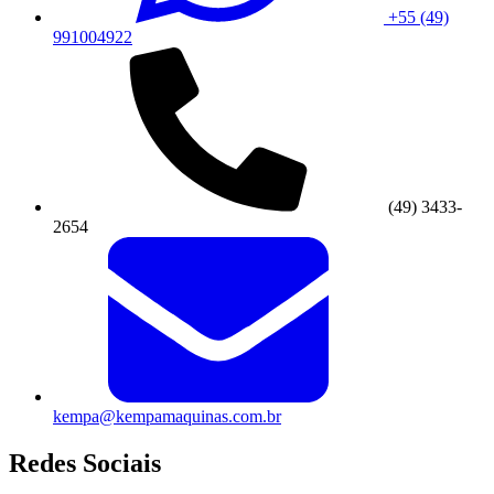
+55 (49)
991004922
(49) 3433-
2654
kempa@kempamaquinas.com.br
Redes Sociais