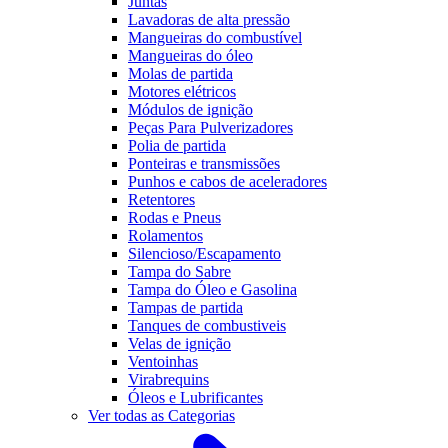
Juntas
Lavadoras de alta pressão
Mangueiras do combustível
Mangueiras do óleo
Molas de partida
Motores elétricos
Módulos de ignição
Peças Para Pulverizadores
Polia de partida
Ponteiras e transmissões
Punhos e cabos de aceleradores
Retentores
Rodas e Pneus
Rolamentos
Silencioso/Escapamento
Tampa do Sabre
Tampa do Óleo e Gasolina
Tampas de partida
Tanques de combustiveis
Velas de ignição
Ventoinhas
Virabrequins
Óleos e Lubrificantes
Ver todas as Categorias