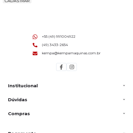
CADASTRAR
+55 (49) 991004922
(49) 3433-2654
kempa@kempamaquinas.com.br
Institucional
Dúvidas
Compras