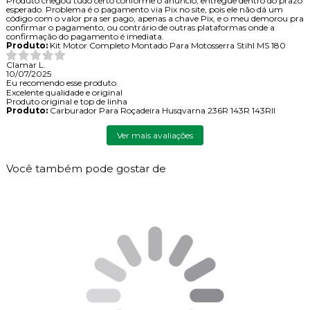
Produto chegou tudo certo conforme o anúncio, entregue dentro do prazo
esperado. Problema é o pagamento via Pix no site, pois ele não dá um
código com o valor pra ser pago, apenas a chave Pix, e o meu demorou pra
confirmar o pagamento, ou contrário de outras plataformas onde a
confirmação do pagamento é imediata.
Produto:
Kit Motor Completo Montado Para Motosserra Stihl MS 180
Clamar L.
10/07/2025
Eu recomendo esse produto.
Excelente qualidade e original
Produto original e top de linha
Produto:
Carburador Para Roçadeira Husqvarna 236R 143R 143RII
Ver mais avaliações
Você também pode gostar de