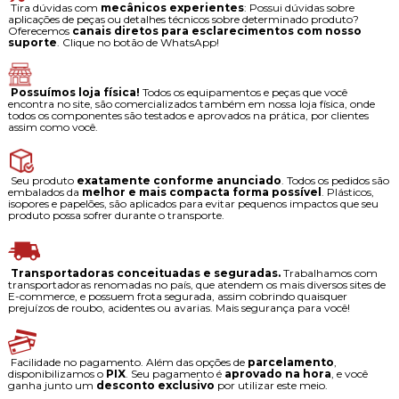
Tira dúvidas com
mecânicos experientes
: Possui dúvidas sobre
aplicações de peças ou detalhes técnicos sobre determinado produto?
Oferecemos
canais diretos para esclarecimentos com nosso
suporte
. Clique no botão de WhatsApp!
Possuímos loja física!
Todos os equipamentos e peças que você
encontra no site, são comercializados também em nossa loja física, onde
todos os componentes são testados e aprovados na prática, por clientes
assim como você.
Seu produto
exatamente conforme anunciado
. Todos os pedidos são
embalados da
melhor e mais compacta forma possível
. Plásticos,
isopores e papelões, são aplicados para evitar pequenos impactos que seu
produto possa sofrer durante o transporte.
Transportadoras conceituadas e seguradas.
Trabalhamos com
transportadoras renomadas no país, que atendem os mais diversos sites de
E-commerce, e possuem frota segurada, assim cobrindo quaisquer
prejuízos de roubo, acidentes ou avarias. Mais segurança para você!
Facilidade no pagamento. Além das opções de
parcelamento
,
disponibilizamos o
PIX
. Seu pagamento é
aprovado na hora
, e você
ganha junto um
desconto exclusivo
por utilizar este meio.