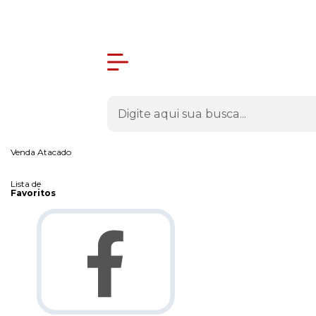
Olá Visitante!
Acesse sua conta e pedidos
Página Inicial
Quem Somos
Como Comprar
Fale Conosco
Venda Atacado
Lista de
Favoritos