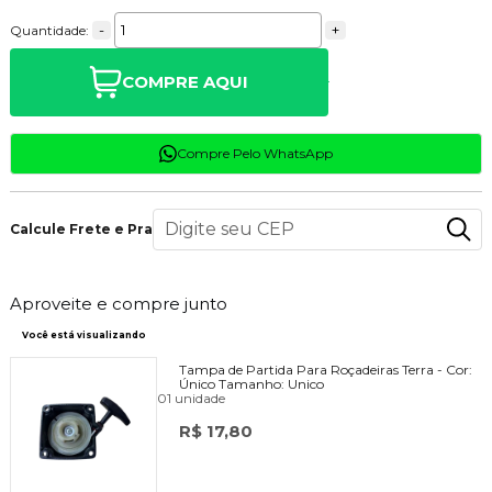
-
+
Quantidade:
COMPRE AQUI
Compre Pelo WhatsApp
Calcule Frete e Prazo
Aproveite e compre junto
Você está visualizando
Tampa de Partida Para Roçadeiras Terra -
Cor:
Único
Tamanho:
Unico
01 unidade
R$ 17,80