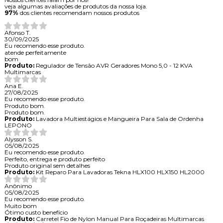
veja algumas avaliações de produtos da nossa loja.
97%
dos clientes recomendam nossos produtos
Afonso T.
30/09/2025
Eu recomendo esse produto.
atende perfeitamente
bom
Produto:
Regulador de Tensão AVR Geradores Mono 5,0 - 12 KVA
Multimarcas
Ana E.
27/08/2025
Eu recomendo esse produto.
Produto bom.
Produto bom.
Produto:
Lavadora Multiestágios e Mangueira Para Sala de Ordenha
LEPONO
Alysson S.
05/08/2025
Eu recomendo esse produto.
Perfeito, entrega e produto perfeito
Produto original sem detalhes
Produto:
Kit Reparo Para Lavadoras Tekna HLX100 HLX150 HL2000
Anônimo
05/08/2025
Eu recomendo esse produto.
Muito bom
Ótimo custo benefício
Produto:
Carretel Fio de Nylon Manual Para Roçadeiras Multimarcas