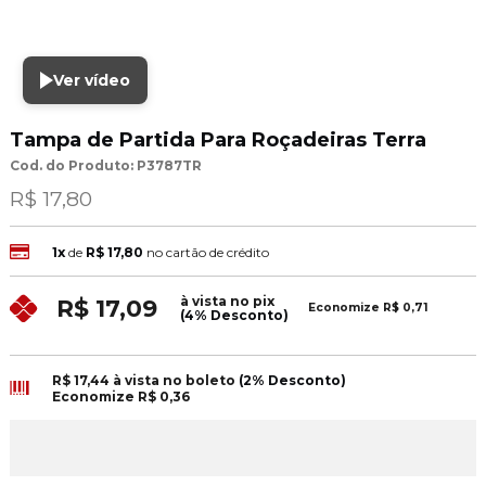
Ver vídeo
Tampa de Partida Para Roçadeiras Terra
Cod. do Produto: P3787TR
R$ 17,80
1x
de
R$ 17,80
no cartão de crédito
à vista no pix
R$ 17,09
Economize
R$ 0,71
(4% Desconto)
R$ 17,44
à vista no boleto
(2% Desconto)
Economize
R$ 0,36