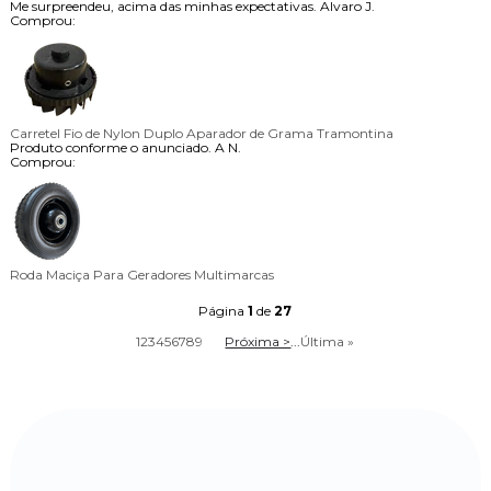
Me surpreendeu, acima das minhas expectativas.
Alvaro J.
Comprou:
Carretel Fio de Nylon Duplo Aparador de Grama Tramontina
Produto conforme o anunciado.
A N.
Comprou:
Roda Maciça Para Geradores Multimarcas
Página
1
de
27
1
2
3
4
5
6
7
8
9
Próxima >
...
Última »