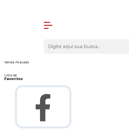
Olá Visitante!
Acesse sua conta e pedidos
Página Inicial
Quem Somos
Como Comprar
Entrega Rápida
em todo o Brasil
Fale Conosco
Venda Atacado
Lista de
Favoritos