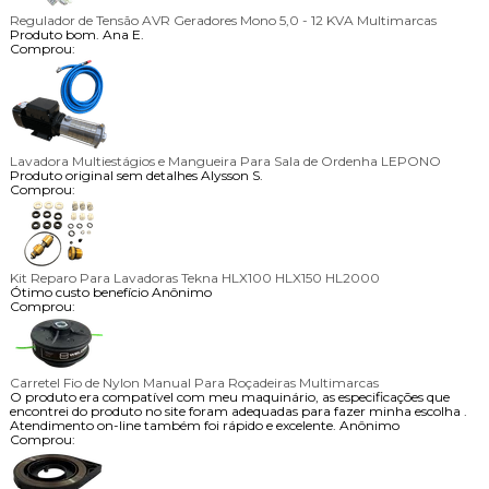
Regulador de Tensão AVR Geradores Mono 5,0 - 12 KVA Multimarcas
Produto bom.
Ana E.
Comprou:
Lavadora Multiestágios e Mangueira Para Sala de Ordenha LEPONO
Produto original sem detalhes
Alysson S.
Comprou:
Kit Reparo Para Lavadoras Tekna HLX100 HLX150 HL2000
Ótimo custo benefício
Anônimo
Comprou:
Carretel Fio de Nylon Manual Para Roçadeiras Multimarcas
O produto era compatível com meu maquinário, as especificações que
encontrei do produto no site foram adequadas para fazer minha escolha .
Atendimento on-line também foi rápido e excelente.
Anônimo
Comprou: