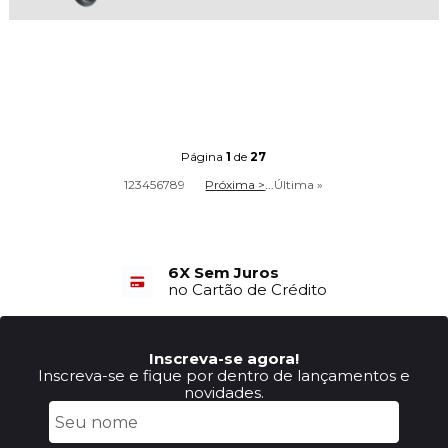
Página
1
de
27
1
2
3
4
5
6
7
8
9
Próxima >
...
Última »
6X Sem Juros
no Cartão de Crédito
Inscreva-se agora!
Inscreva-se e fique por dentro de lançamentos e
novidades.