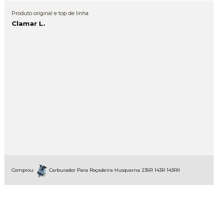
Produto original e top de linha
Clamar L.
Comprou:
Carburador Para Roçadeira Husqvarna 236R 143R 143RII