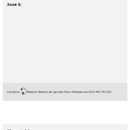
Jose S.
Comprou:
Módulo Bobina de Ignição Para Motosserras Stihl MS 210 250