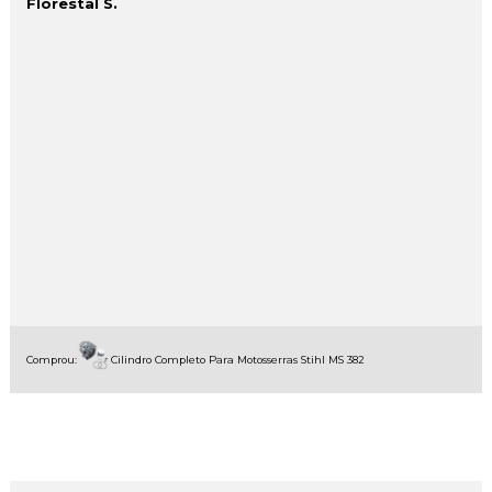
Florestal S.
Comprou:
Cilindro Completo Para Motosserras Stihl MS 382