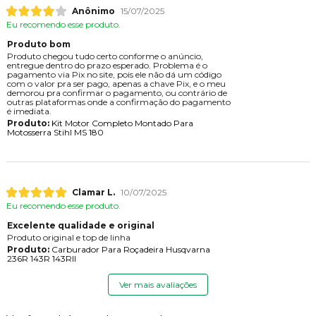
Anônimo
15/07/2025
Eu recomendo esse produto.
Produto bom
Produto chegou tudo certo conforme o anúncio,
entregue dentro do prazo esperado. Problema é o
pagamento via Pix no site, pois ele não dá um código
com o valor pra ser pago, apenas a chave Pix, e o meu
demorou pra confirmar o pagamento, ou contrário de
outras plataformas onde a confirmação do pagamento
é imediata.
Produto:
Kit Motor Completo Montado Para
Motosserra Stihl MS 180
Clamar L.
10/07/2025
Eu recomendo esse produto.
Excelente qualidade e original
Produto original e top de linha
Produto:
Carburador Para Roçadeira Husqvarna
236R 143R 143RII
Ver mais avaliações