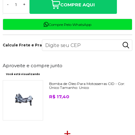
COMPRE AQUI
-
+
Compre Pelo WhatsApp
Calcule Frete e Prazo
Aproveite e compre junto
Você está visualizando
Bomba de Óleo Para Motosserras CID -
Cor:
Único
Tamanho:
Unico
R$ 17,40
+