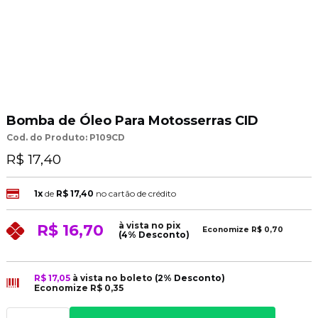
Bomba de Óleo Para Motosserras CID
Cod. do Produto: P109CD
R$ 17,40
1x
de
R$ 17,40
no cartão de crédito
à vista no pix
R$ 16,70
Economize
R$ 0,70
(4% Desconto)
R$ 17,05
à vista no boleto
(2% Desconto)
Economize
R$ 0,35