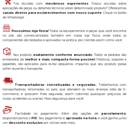
Tira dúvidas com
mecânicos experientes
: Possui dúvidas sobre
aplicações de peças ou detalhes técnicos sobre determinado produto? Oferecemos
canais diretos para esclarecimentos com nosso suporte
. Clique no botão
de WhatsApp!
Possuímos loja física!
Todos os equipamentos e peças que você encontra
no site, são comercializados também em nossa loja física, onde todos os
componentes são testados e aprovados na prática, por clientes assim como você.
Seu produto
exatamente conforme anunciado
. Todos os pedidos são
embalados da
melhor e mais compacta forma possível
. Plásticos, isopores e
papelões, são aplicados para evitar pequenos impactos que seu produto possa
sofrer durante o transporte.
Transportadoras conceituadas e seguradas.
Trabalhamos com
transportadoras renomadas no país, que atendem os mais diversos sites de E-
commerce, e possuem frota segurada, assim cobrindo quaisquer prejuízos de
roubo, acidentes ou avarias. Mais segurança para você!
Facilidade no pagamento. Além das opções de
parcelamento
,
disponibilizamos o
PIX
. Seu pagamento é
aprovado na hora
, e você ganha junto
um
desconto exclusivo
por utilizar este meio.