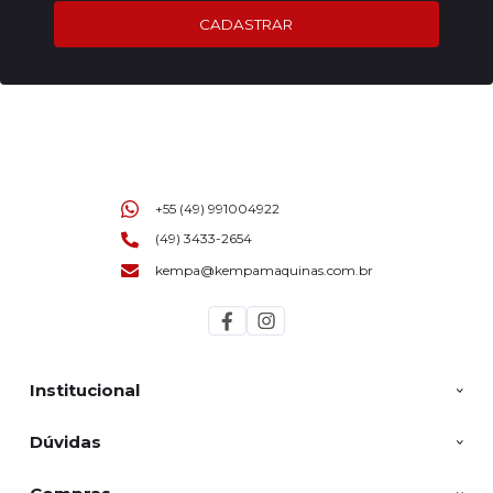
CADASTRAR
+55 (49) 991004922
(49) 3433-2654
kempa@kempamaquinas.com.br
Institucional
Dúvidas